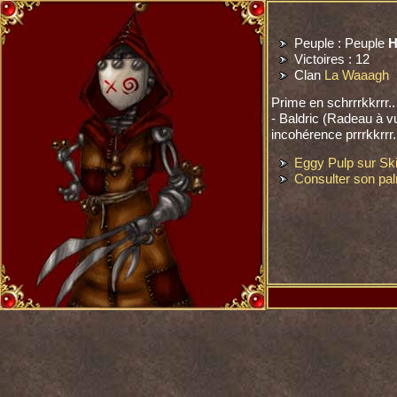
Peuple : Peuple
H
Victoires : 12
Clan
La Waaagh
Prime en schrrrkkrrr..
- Baldric (Radeau à v
incohérence prrrkkrrr
Eggy Pulp sur Sk
Consulter son pa