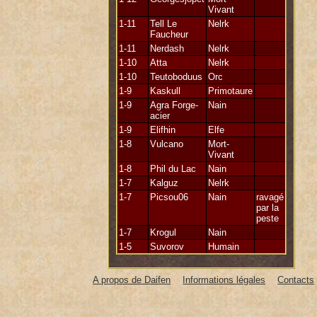
Vivant
1-11
Tell Le
Nelrk
Faucheur
1-11
Nerdash
Nelrk
1-10
Atta
Nelrk
1-10
Teutoboduus
Orc
1-9
Kaskull
Primotaure
1-9
Agra Forge-
Nain
acier
1-9
Elifhin
Elfe
1-8
Vulcano
Mort-
Vivant
1-8
Phil du Lac
Nain
1-7
Kalguz
Nelrk
1-7
Picsou06
Nain
ravagé
par la
peste
1-7
Krogul
Nain
1-5
Suvorov
Humain
A propos de Daifen
Informations légales
Contacts