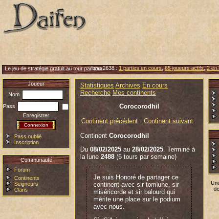
lune 2638 :
1 parties en cours
,
65 joueurs actifs
,
2 en 
Le jeu de stratégie gratuit au tour par tour
Joueur
Statistiques
Archives
En cours
Recherche
Mes continents
Nom
Corocorodhil
Pass
Enregistrer
Continent précédent
Continent suivant
Continent
Corocorodhil
Pass oublié
Inscription
Du
08/02/2025
au
28/02/2025
. Terminé à
la lune
2488
(6 tours par semaine)
Communauté
Forum
Je suis Honoré de partager ce
Continents
Une
Seigneurs
continent avec sir tomlune, sir
de
Clans
miséricorde et sir balourd qui
mérite une place sur le podium
avec nous.