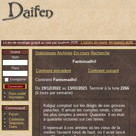
lune 2638 :
1 parties en cours
,
64 joueurs actifs
,
Le jeu de stratégie gratuit au tour par tour
Joueur
Statistiques
Archives
En cours
Recherche
Nom
Fantomadhil
Pass
Continent précédent
Continent suivant
Continent
Fantomadhil
Enregistrer
Du
19/12/2022
au
13/01/2023
. Terminé à la lune
2266
(6 tours par semaine)
Pass oublié
Inscription
Kalguz comptait sur les doigts de ses grosses
Communauté
paluches. Il aimait les comptes ronds, c'était
Forum
les plus simples à retenir. Quarante. Il en était
à quarante victoires sur ces terres.
Continents
Seigneurs
Clans
Il repensait à ces années où les vieux de la
vieilles l'avaient toisé de haut, où il avait lancé