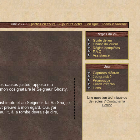
lune 2638 :
1 parties en cours
,
66 joueurs actifs
,
2 en ligne
,
0 dans la taverne
Règles du jeu
Guide de jeu
Charte du joueur
Règles complètes
F.A.Q.
Assistance
Jeu
Captures d'écran
Jeu gratuit ?
Promouvoir
des causes justes, appose ma
Fonds d'écran
Liens
r mon cosignataire le Seigneur Ghosty,
Une question technique ou
de règles ?
Contacter la
Kishimoto et au Seigneur Tal Ra Sha, je
Hotline
t preuve à mon égard. Oui, j'ai
 lit, à la tombe devrais-je dire,
, l'unique qui a su voir la
échire les entrailles. Gloire à vous,