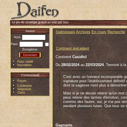
Le jeu de stratégie gratuit au tour par tour
Joueur
Statistiques
Archives
En cours
Recherche
Nom
Pass
Continent précédent
Enregistrer
Continent
Casidhil
Pass oublié
Du
28/02/2024
au
22/03/2024
. Terminé à la
Inscription
Communauté
C'est avec un honneur incomparable q
signature pour l'établissement définiti
Forum
dont la sagesse n'est plus à démontrer 
Continents
Seigneurs
Clans
Mais si je ne devais retenir qu'un mot
peux retenir des larmes d'émotion, con
commis des fautes, oui, je n'ai pas rem
pendant plusieurs lunes. Que tous se s
Enfin, je ne peux terminer sans témoign
malveillance et la félonie des Dames Ka
Seigneur Tell Le Faucheur, et puissie
Gagnants