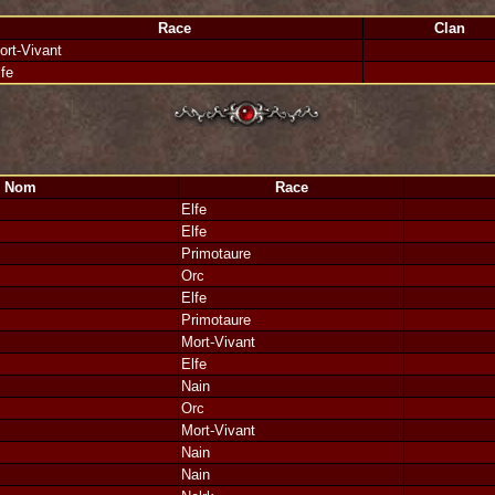
teur de la paix et défenseur des causes justes
Race
Clan
ort-Vivant
lfe
Nom
Race
Elfe
Elfe
Primotaure
Orc
Elfe
Primotaure
Mort-Vivant
Elfe
Nain
Orc
Mort-Vivant
Nain
Nain