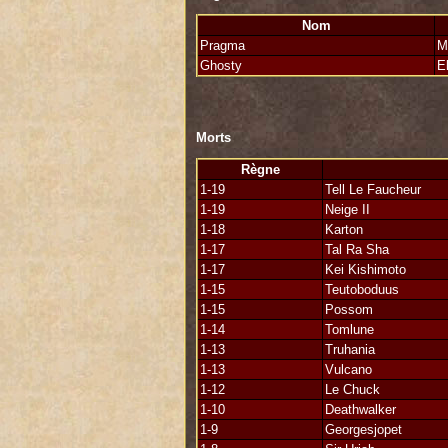
Pragma, gouverneur de son état, promo
Nom
***
Pragma
M
Ghosty
E
Morts
Règne
1-19
Tell Le Faucheur
1-19
Neige II
1-18
Karton
1-17
Tal Ra Sha
1-17
Kei Kishimoto
1-15
Teutoboduus
1-15
Possom
1-14
Tomlune
1-13
Truhania
1-13
Vulcano
1-12
Le Chuck
1-10
Deathwalker
1-9
Georgesjopet