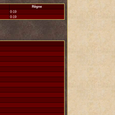
Règne
0-19
0-19