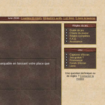
lune 2638 :
1 parties en cours
,
65 joueurs actifs
,
1 en ligne
,
0 dans la taverne
Règles du jeu
Guide de jeu
Charte du joueur
Règles complètes
F.A.Q.
Assistance
Jeu
Captures d'écran
Jeu gratuit ?
Promouvoir
marquable en laissant votre place que
Fonds d'écran
Liens
Une question technique ou
de règles ?
Contacter la
Hotline
respectifs, nous avons forgé des
e guerre, au milieu des flammes et