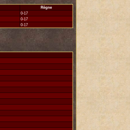
der votre place fut un acte digne d'un
Règne
0-17
croiser vos chemins dans d'autres
0-17
0-17
soit pas allié pour y arriver !
seigneur DV avec qui c'était un plaisir