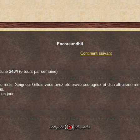
Encoreundhil
Continent suivant
 lune
2434
(6 tours par semaine)
rs réels. Seigneur Gillois vous avez été brave courageux et d'un altruisme re
us.
 un jour.
rci à chacun d'entre vous pour cette épopée inoubliable. Dans nos royaumes 
es et scellé un traité de paix honorable. Chaque moment passé sur le champ d
s mon esprit comme autant de souvenirs glorieux.