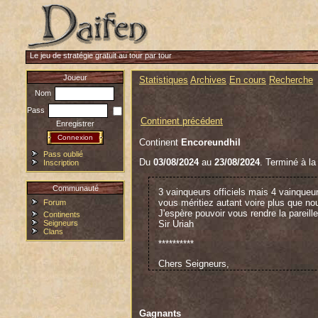
Le jeu de stratégie gratuit au tour par tour
Joueur
Statistiques
Archives
En cours
Recherche
Nom
Pass
Continent précédent
Enregistrer
Continent
Encoreundhil
Pass oublié
Du
03/08/2024
au
23/08/2024
. Terminé à la
Inscription
Communauté
3 vainqueurs officiels mais 4 vainqueu
vous méritiez autant voire plus que no
Forum
J'espère pouvoir vous rendre la pareille
Continents
Seigneurs
Sir Uriah
Clans
**********
Chers Seigneurs,
Je tenais à vous adresser un grand me
alliances, mené des batailles acharné
des épées croisées, restera gravé dan
Gagnants