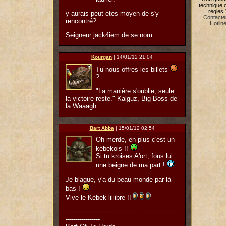
technique 
règles 
y aurais peut etes moyen de s'y
Contacter
rencontré?
Hotlin
Seigneur jack4iem de se nom
Kourgan
| 14/01/12 21:04
Tu nous offres les billets
?
"La manière s'oublie, seule
la victoire reste." Kalguz, Big Boss de
la Waaagh.
Bart Abba
| 15/01/12 02:54
Oh merde, en plus c'est un
kébekois !!
Si tu kroises A'ort, fous lui
une beigne de ma part !
Je blague, y'a du beau monde par là-
bas !
Vive le Kébek liiiibre !!
----------------------------------- --------------------
-----------------