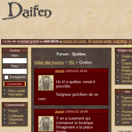
lune 2638 :
1 parties en cours
,
65 joueurs actifs
,
2 en ligne
,
0 
Le jeu de stratégie gratuit au tour par tour
la ta
Joueur
Règles du
Forum - Québec
Nom
Guide 
jeu
Index des forums
>
IRL
> Québec
Charte
Pass
joueur
Règles
Jack4
| 20/12/11 19:01
complè
Enregistrer
F.A.Q.
Assist
Un irl a québec serait-il
possible.
Pass oublié
Jeu
Seigneur jack4iem de se
Inscription
Captur
nom
d'écra
Jeu gra
Communauté
?
Forum
Promou
Jack4
| 03/01/12 19:49
Fonds
Continents
Y en a surement qui
d'écra
Seigneurs
connaisse la boutique
Liens
Clans
l'imaginaire a la place
laurier.
Une quest