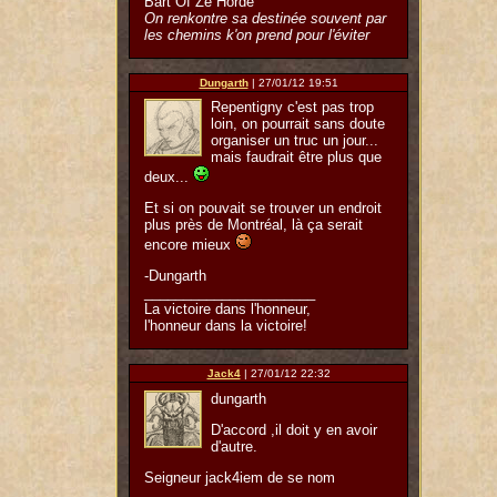
Bart Of Ze Horde
On renkontre sa destinée souvent par
les chemins k'on prend pour l'éviter
Dungarth
| 27/01/12 19:51
Repentigny c'est pas trop
loin, on pourrait sans doute
organiser un truc un jour...
mais faudrait être plus que
deux...
Et si on pouvait se trouver un endroit
plus près de Montréal, là ça serait
encore mieux
-Dungarth
______________________
La victoire dans l'honneur,
l'honneur dans la victoire!
Jack4
| 27/01/12 22:32
dungarth
D'accord ,il doit y en avoir
d'autre.
Seigneur jack4iem de se nom