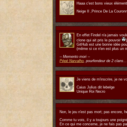
Haaa c'est bons vieux élémen
Neige II ,Prince De La Couron
En effet Findel n'a jamais voul
clone qui ait pris le pouvoir
)
GitHub est une bonne idée pour
(même si ce n'en est plus un n'
-- Memento mori --
Pépé Narvalho
, pourfendeur de 2 clans...
Je viens de m'inscrire, je ne 
Caius Julius dit lebelge
Unique Roi Necro
Non, le jeu n'est pas mort; pas encore, 
Comme tu vois, il y a toujours une poigné
En ce qui me concerne, je ne fais pas par