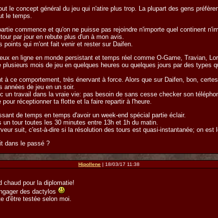
tout le concept général du jeu qui n'atire plus trop. La plupart des gens préf
ut le temps.
sa partie commence et qu'on ne puisse pas rejoindre n'importe quel continent n'
ul tour par jour en rebute plus d'un à mon avis.
points qui m'ont fait venir et rester sur Daifen.
jeux en ligne en monde persistant et temps réel comme O-Game, Travian, Lords
e plusieurs mois de jeu en quelques heures ou quelques jours par des types qu
nt à ce comportement, très énervant à force. Alors que sur Daifen, bon, certes
s années de jeu en un soir.
 un travail dans la vraie vie: pas besoin de sans cesse checker son téléphone
our réceptionner ta flotte et la faire repartir à l'heure.
ressant de temps en temps d'avoir un week-end spécial partie éclair.
 un tour toutes les 30 minutes entre 13h et 1h du matin.
eur suit, c'est-à-dire si la résolution des tours est quasi-instantanée; on est
it dans le passé ?
Hipollene
| 18/03/17 11:38
d chaud pour la diplomatie!
u engager des dactylos
te d'être testée selon moi.