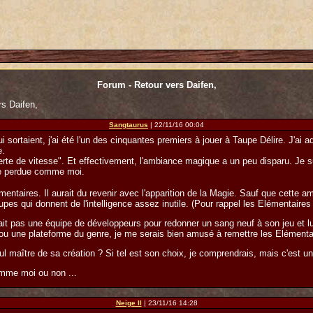
Forum - Retour vers Daifen,
s Daifen,
Sangtaurus
| 22/11/16 00:04
sortaient, j'ai été l'un des cinquantes premiers à jouer à Taupe Délire. J'ai ad
e.
perte de vitesse". Et effectivement, l'ambiance magique a un peu disparu. Je su
âme perdue comme moi.
lémentaires. Il aurait du revenir avec l'apparition de la Magie. Sauf que cette 
upes qui donnent de l'intelligence assez inutile. (Pour rappel les Elémentaires
t pas une équipe de développeurs pour redonner un sang neuf à son jeu et lui 
ou une plateforme du genre, je me serais bien amusé à remettre les Elémenta
seul maître de sa création ? Si tel est son choix, je comprendrais, mais c'est 
omme moi ou non ...
Neige II
| 23/11/16 14:28