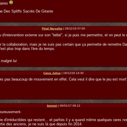
taires
ne Des Spliffs Sacrés De Gitanie
Pépé Narvalho
| 29/11/16 07:00
u d'intervention externe sur son "bébé", si je puis me permettre, et on peut l
 la collaboration, mais je ne suis pas certain que ça permette de remettre Dai
est plus trop dans l'ère du temps.
 malgré lui
Caius Julius
| 18/12/16 14:30
vois pas beaucoup de mouvement en effet. Cela veut il dire que le jeu est mort
Aminiel
| 06/01/17 09:12
heureusement.
e d'irréductibles qui restent... et parfois il y a quand même quelques rares n
tie des anciens, je ne suis là que depuis fin 2014.