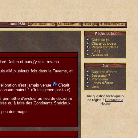
lune 2638 :
1 parties en cours
,
63 joueurs actifs
,
0 en ligne
,
0 dans la taverne
Règles du jeu
Guide de jeu
Charte du joueur
Règles complètes
F.A.Q.
Assistance
oré Daifen et puis j'y suis revenu
Jeu
is allé plusieurs fois dans la Taverne, et
Captures d'écran
Jeu gratuit ?
Promouvoir
Fonds d'écran
amélioration n'est jamais venue
C'était
Liens
 consommaient 1 d'Intelligence par tour)
Une question technique ou
permettre d'évoluer au lieu de décroître
de règles ?
Contacter la
ires ou à faire des Continents Spéciaux.
Hotline
un peu dommage ...