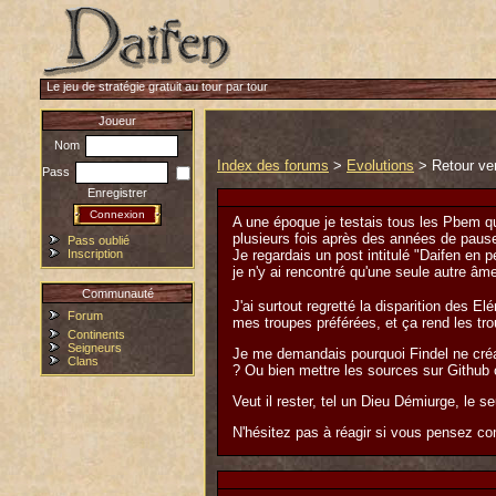
Le jeu de stratégie gratuit au tour par tour
Joueur
Nom
Index des forums
>
Evolutions
> Retour ver
Pass
Enregistrer
A une époque je testais tous les Pbem qui 
plusieurs fois après des années de paus
Pass oublié
Inscription
Je regardais un post intitulé "Daifen en 
je n'y ai rencontré qu'une seule autre 
Communauté
J'ai surtout regretté la disparition des E
Forum
mes troupes préférées, et ça rend les tro
Continents
Seigneurs
Je me demandais pourquoi Findel ne créai
Clans
? Ou bien mettre les sources sur Github 
Veut il rester, tel un Dieu Démiurge, le 
N'hésitez pas à réagir si vous pensez c