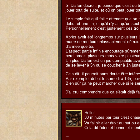
Si Daifen décroit, je pense que c'est sur
jouer tout de suite, et où on peut jouer to
Le simple fait qu'il faille attendre que 
début et une fin, et qu'il n'y ait qu'un se
Personnellement c'est justement ces trois 
Après avoir été longtemps sur plusieurs 
marre de me faire inlassablement détruir
d'armée que toi.
L'aspect partie infinie encourage sûreme
perd jamais plusieurs mois voire plusieur
En plus Daifen est un jeu compatible avec
de se lever à 5h ou se coucher à 1h juste p
Cela dit, il pourrait sans doute être inté
Par exemple, début le samedi à 13h, puis
Bien sûr ça ne peut marcher que si le serv
J'ai cru comprendre que ça s'était déjà fa
Hello!
30 minutes par tour c'est chau
Va falloir aller droit au but o
Cela dit l'idée et bonne et méri
---