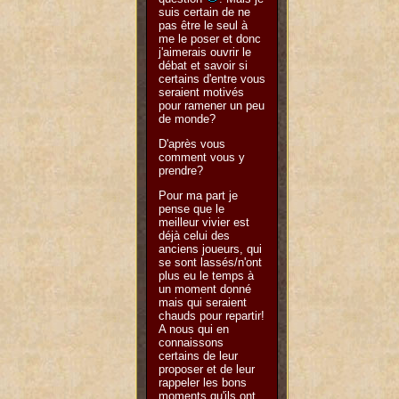
suis certain de ne
pas être le seul à
me le poser et donc
j'aimerais ouvrir le
débat et savoir si
certains d'entre vous
seraient motivés
pour ramener un peu
de monde?
D'après vous
comment vous y
prendre?
Pour ma part je
pense que le
meilleur vivier est
déjà celui des
anciens joueurs, qui
se sont lassés/n'ont
plus eu le temps à
un moment donné
mais qui seraient
chauds pour repartir!
A nous qui en
connaissons
certains de leur
proposer et de leur
rappeler les bons
moments qu'ils ont