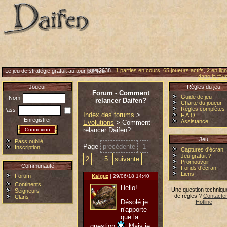
lune 2638 :
1 parties en cours
,
65 joueurs actifs
,
2 en lig
Le jeu de stratégie gratuit au tour par tour
dans la tav
Joueur
Règles du jeu
Forum - Comment
Guide de jeu
Nom
relancer Daifen?
Charte du joueur
Règles complètes
Pass
Index des forums
>
F.A.Q.
Enregistrer
Assistance
Evolutions
> Comment
relancer Daifen?
Jeu
Pass oublié
Page
précédente
1
Inscription
Captures d'écran
Jeu gratuit ?
2
...
5
suivante
Promouvoir
Communauté
Fonds d'écran
Liens
Forum
Kalguz
| 29/06/18 14:40
Continents
Hello!
Une question techniqu
Seigneurs
de règles ?
Contacter
Clans
Désolé je
Hotline
n'apporte
que la
question
. Mais je