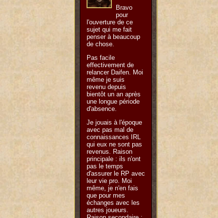
Bravo
pour
l'ouverture de ce
sujet qui me fait
penser à beaucoup
de chose.
Pas facile
effectivement de
relancer Daifen. Moi
même je suis
revenu depuis
bientôt un an après
une longue période
d'absence.
Je jouais à l'époque
avec pas mal de
connaissances IRL
qui eux ne sont pas
revenus. Raison
principale : ils n'ont
pas le temps
d'assurer le RP avec
leur vie pro. Moi
même, je n'en fais
que pour mes
échanges avec les
autres joueurs.
Raison secondaire :