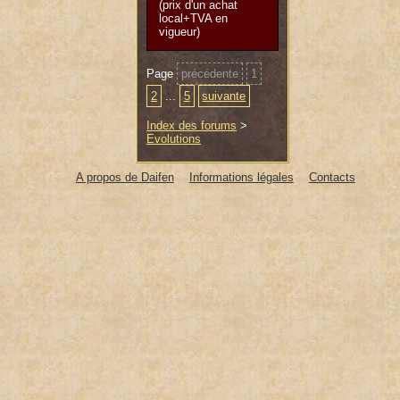
(prix d'un achat
local+TVA en
vigueur)
Page
précédente
1
2
...
5
suivante
Index des forums
>
Evolutions
A propos de Daifen
Informations légales
Contacts