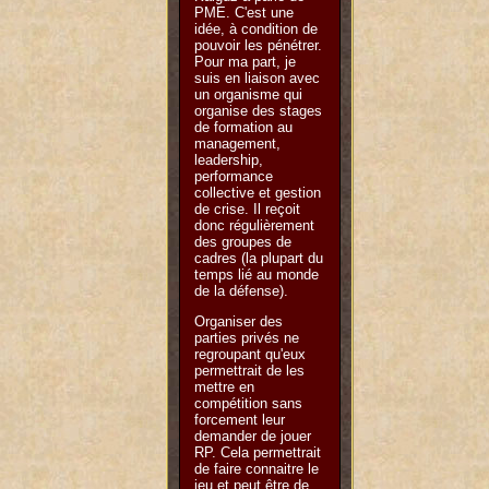
PME. C'est une
idée, à condition de
pouvoir les pénétrer.
Pour ma part, je
suis en liaison avec
un organisme qui
organise des stages
de formation au
management,
leadership,
performance
collective et gestion
de crise. Il reçoit
donc régulièrement
des groupes de
cadres (la plupart du
temps lié au monde
de la défense).
Organiser des
parties privés ne
regroupant qu'eux
permettrait de les
mettre en
compétition sans
forcement leur
demander de jouer
RP. Cela permettrait
de faire connaitre le
jeu et peut être de