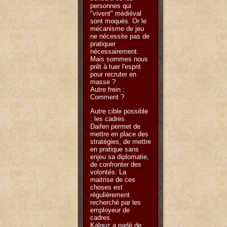
personnes qui
"vivent" médiéval
sont moqués. Or le
mécanisme de jeu
ne nécessite pas de
pratiquer
nécessairement.
Mais sommes nous
prêt à tuer l'esprit
pour recruter en
masse ?
Autre frein :
Comment ?
Autre cible possible
: les cadres.
Daifen permet de
mettre en place des
stratégies, de mettre
en pratique sans
enjeu sa diplomatie,
de confronter des
volontés. La
maitrise de ces
choses est
régulièrement
recherché par les
employeur de
cadres.
Kalguz a parlé de