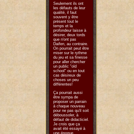
Seulement ils ont
les défauts de leur
qualité, il faut
souvent y être
présent tout le
temps et la
profondeur laisse à
désirer, deux tords
que n'ont pas
Daifen, au contraire.
On pourrait peut être
miser sur le rythme
du jeu et sa finesse
pour aller chercher
un public "old
school" ou en tout
cas désireux de
choses un peu
différentes!
Ça pourrait aussi
être sympa de
proposer un parrain
à chaque nouveau
pour ne pas qu'il soit
déboussoler, à
défaut de didacticiel.
Je crois que ça
avait été essayé à
une époque.