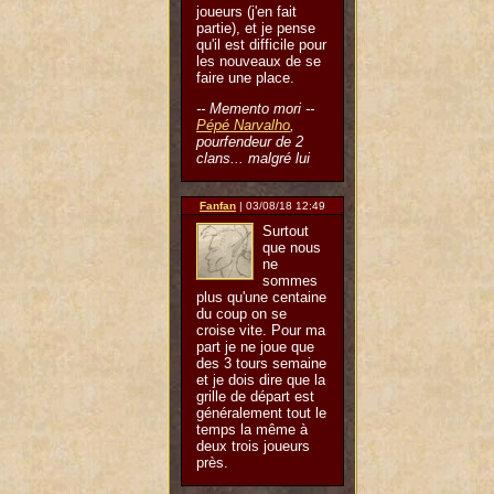
joueurs (j'en fait
partie), et je pense
qu'il est difficile pour
les nouveaux de se
faire une place.
-- Memento mori --
Pépé Narvalho
,
pourfendeur de 2
clans... malgré lui
Fanfan
| 03/08/18 12:49
Surtout
que nous
ne
sommes
plus qu'une centaine
du coup on se
croise vite. Pour ma
part je ne joue que
des 3 tours semaine
et je dois dire que la
grille de départ est
généralement tout le
temps la même à
deux trois joueurs
près.