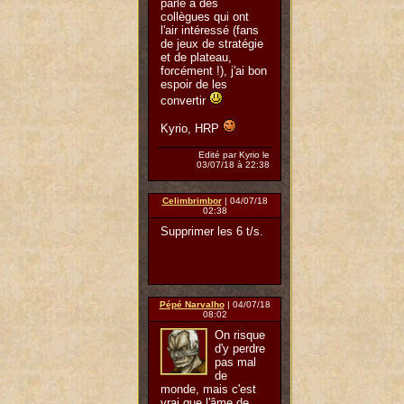
parlé à des
collègues qui ont
l'air intéressé (fans
de jeux de stratégie
et de plateau,
forcément !), j'ai bon
espoir de les
convertir
Kyrio, HRP
Edité par Kyrio le
03/07/18 à 22:38
Celimbrimbor
| 04/07/18
02:38
Supprimer les 6 t/s.
Pépé Narvalho
| 04/07/18
08:02
On risque
d'y perdre
pas mal
de
monde, mais c'est
vrai que l'âme de