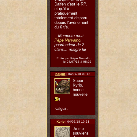
Daifen c'est le RP,
et qu'il a
pratiquement
totalement disparu
depuis l'avènement
du 6 t/s.
-- Memento mori --
Pépé Narvalho
,
pourfendeur de 2
clans... malgré lui
Edité par Pépé Narvalho
le 04/07/18 à 08:02
Kalguz
| 04/07/18 09:12
Super
Kyrio,
bonne
nouvelle
!
Kalguz.
Kyrio
| 04/07/18 10:23
Je me
souviens