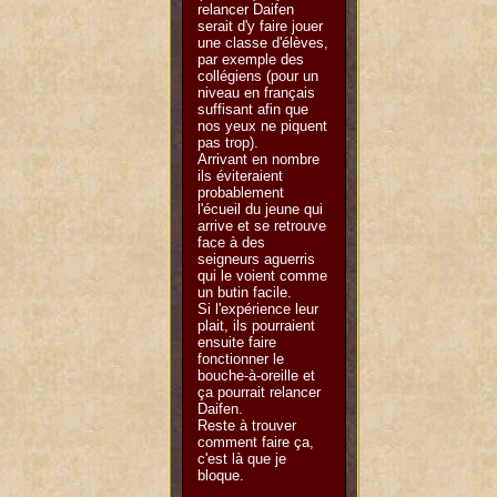
relancer Daifen
serait d'y faire jouer
une classe d'élèves,
par exemple des
collégiens (pour un
niveau en français
suffisant afin que
nos yeux ne piquent
pas trop).
Arrivant en nombre
ils éviteraient
probablement
l'écueil du jeune qui
arrive et se retrouve
face à des
seigneurs aguerris
qui le voient comme
un butin facile.
Si l'expérience leur
plait, ils pourraient
ensuite faire
fonctionner le
bouche-à-oreille et
ça pourrait relancer
Daifen.
Reste à trouver
comment faire ça,
c'est là que je
bloque.