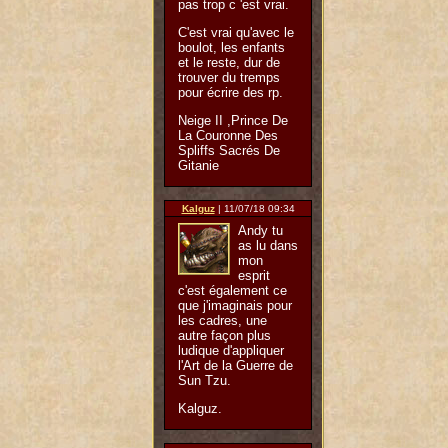
pas trop c 'est vrai.
C'est vrai qu'avec le
boulot, les enfants
et le reste, dur de
trouver du tremps
pour écrire des rp.
Neige II ,Prince De
La Couronne Des
Spliffs Sacrés De
Gitanie
Kalguz
| 11/07/18 09:34
Andy tu
as lu dans
mon
esprit
c'est également ce
que j'imaginais pour
les cadres, une
autre façon plus
ludique d'appliquer
l'Art de la Guerre de
Sun Tzu.
Kalguz.