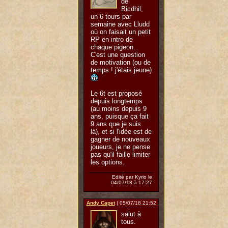
de
Bicdhil,
un 6 tours par
semaine avec Lludd
où on faisait un petit
RP en intro de
chaque pigeon.
C'est une question
de motivation (ou de
temps ! j'étais jeune)
Le 6t est proposé
depuis longtemps
(au moins depuis 9
ans, puisque ça fait
9 ans que je suis
là), et si l'idée est de
gagner de nouveaux
joueurs, je ne pense
pas qu'il faille limiter
les options.
Edité par Kyrio le
04/07/18 à 17:27
Andy Capet
| 05/07/18 21:52
salut à
tous.