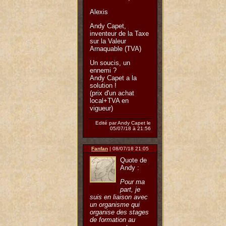
Alexis
Andy Capet,
inventeur de la Taxe
sur la Valeur
Arnaquable (TVA)
Un soucis, un
ennemi ?
Andy Capet a la
solution !
(prix d'un achat
local+TVA en
vigueur)
Edité par Andy Capet le
05/07/18 à 21:56
Fanfan
| 08/07/18 21:05
Quote de
Andy :
Pour ma
part, je
suis en liaison avec
un organisme qui
organise des stages
de formation au