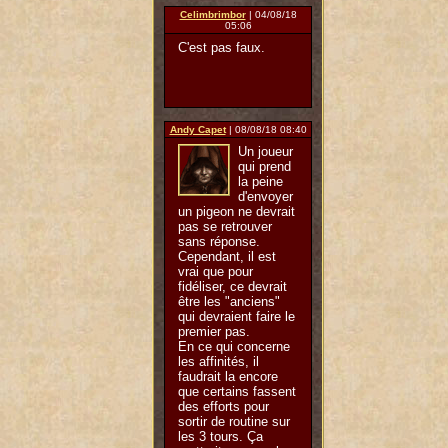
Celimbrimbor
| 04/08/18
05:06
C'est pas faux.
Andy Capet
| 08/08/18 08:40
Un joueur
qui prend
la peine
d'envoyer
un pigeon ne devrait
pas se retrouver
sans réponse.
Cependant, il est
vrai que pour
fidéliser, ce devrait
être les "anciens"
qui devraient faire le
premier pas.
En ce qui concerne
les affinités, il
faudrait la encore
que certains fassent
des efforts pour
sortir de routine sur
les 3 tours. Ça