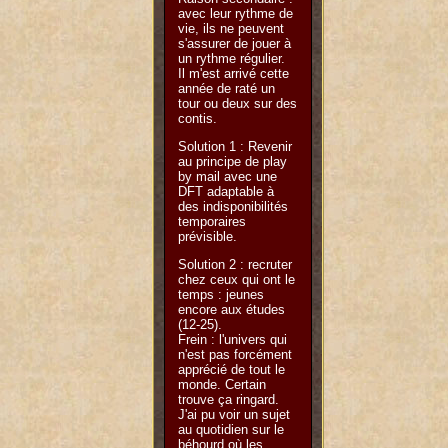
avec leur rythme de
vie, ils ne peuvent
s'assurer de jouer à
un rythme régulier.
Il m'est arrivé cette
année de raté un
tour ou deux sur des
contis.
Solution 1 : Revenir
au principe de play
by mail avec une
DFT adaptable à
des indisponibilités
temporaires
prévisible.
Solution 2 : recruter
chez ceux qui ont le
temps : jeunes
encore aux études
(12-25).
Frein : l'univers qui
n'est pas forcément
apprécié de tout le
monde. Certain
trouve ça ringard.
J'ai pu voir un sujet
au quotidien sur le
béhourd où les