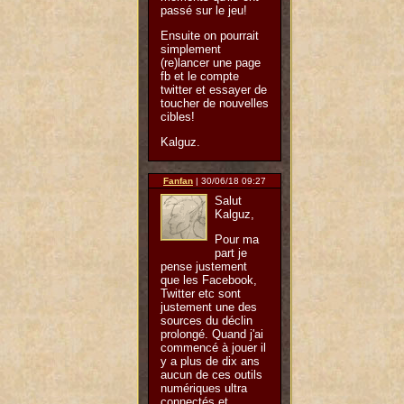
passé sur le jeu!
Ensuite on pourrait
simplement
(re)lancer une page
fb et le compte
twitter et essayer de
toucher de nouvelles
cibles!
Kalguz.
Fanfan
| 30/06/18 09:27
Salut
Kalguz,
Pour ma
part je
pense justement
que les Facebook,
Twitter etc sont
justement une des
sources du déclin
prolongé. Quand j'ai
commencé à jouer il
y a plus de dix ans
aucun de ces outils
numériques ultra
connectés et