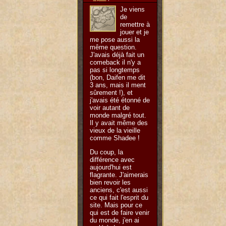
Je viens
de
remettre à
jouer et je
me pose aussi la
même question.
J'avais déjà fait un
comeback il n'y a
pas si longtemps
(bon, Daifen me dit
3 ans, mais il ment
sûrement !), et
j'avais été étonné de
voir autant de
monde malgré tout.
Il y avait même des
vieux de la vieille
comme Shadee !
Du coup, la
différence avec
aujourd'hui est
flagrante. J'aimerais
bien revoir les
anciens, c'est aussi
ce qui fait l'esprit du
site. Mais pour ce
qui est de faire venir
du monde, j'en ai