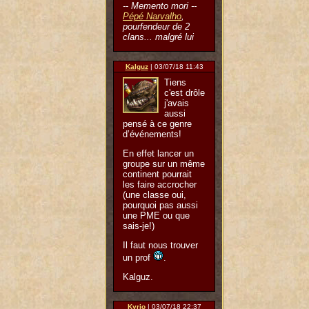
-- Memento mori --
Pépé Narvalho
,
pourfendeur de 2
clans... malgré lui
Kalguz
| 03/07/18 11:43
Tiens
c'est drôle
j'avais
aussi
pensé à ce genre
d’événements!
En effet lancer un
groupe sur un même
continent pourrait
les faire accrocher
(une classe oui,
pourquoi pas aussi
une PME ou que
sais-je!)
Il faut nous trouver
un prof
.
Kalguz.
Kyrio
| 03/07/18 22:37