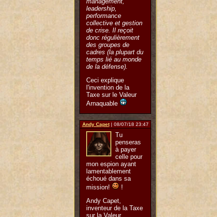
management,
leadership,
performance
collective et gestion
de crise. Il reçoit
donc régulièrement
des groupes de
cadres (la plupart du
temps lié au monde
de la défense).
Ceci explique
l'invention de la
Taxe sur le Valeur
Arnaquable
Andy Capet
| 08/07/18 23:47
Tu
penseras
à payer
celle pour
mon espion ayant
lamentablement
échoué dans sa
mission!
!
Andy Capet,
inventeur de la Taxe
sur la Valeur