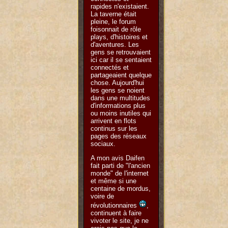
rapides n'existaient.
La taverne était
pleine, le forum
foisonnait de rôle
plays, d'histoires et
d'aventures. Les
gens se retrouvaient
ici car il se sentaient
connectés et
partageaient quelque
chose. Aujourd'hui
les gens se noient
dans une multitudes
d'informations plus
ou moins inutiles qui
arrivent en flots
continus sur les
pages des réseaux
sociaux.
A mon avis Daifen
fait parti de "l'ancien
monde" de l'internet
et même si une
centaine de mordus,
voire de
révolutionnaires
,
continuent à faire
vivoter le site, je ne