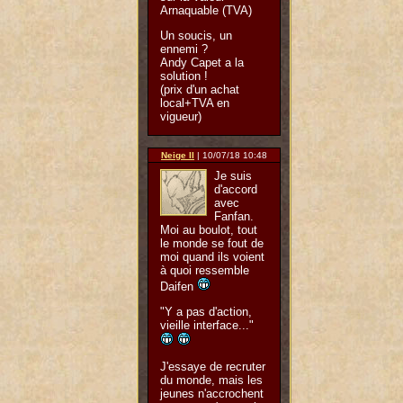
Arnaquable (TVA)
Un soucis, un
ennemi ?
Andy Capet a la
solution !
(prix d'un achat
local+TVA en
vigueur)
Neige II
| 10/07/18 10:48
Je suis
d'accord
avec
Fanfan.
Moi au boulot, tout
le monde se fout de
moi quand ils voient
à quoi ressemble
Daifen
"Y a pas d'action,
vieille interface..."
J'essaye de recruter
du monde, mais les
jeunes n'accrochent