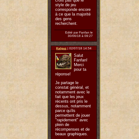
crois pas que le
style de jeu
corresponde encore
à ce que la majorité
des gens
recherchent.
Edité par Fanfan le
30/06/18 à 09:27
Kalguz
| 02/07/18 14:54
Salut
Fanfan!
Merci
pour ta
réponse!
Je partage le
constat général, et
notamment avec le
fait que les jeux
récents ont pris le
dessus, notamment
parce qu'ils
permettent de jouer
"rapidement" avec
plein de
récompenses et de
beaux graphiques.