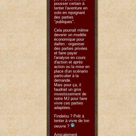
pousser certain à
tenter l'aventure en
solo en rejoignant
des parties
"publiques".
Cela pourrait même
devenir un modèle
économique pour
daifen : organiser
des parties privées
et faire payer
l'analyse en cours
d'action et après
action ou la mise en
place d'un scénario
particulier à la
demande.
Mais pour ça, il
faudrait un gros
investissement de
notre MJ pour faire
vivre ces parties
adaptées.
Findelou ? Prêt à
tenter à vivre de ton
oeuvre ?
Amicalement,