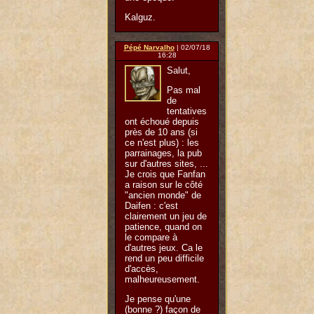
Kalguz.
Pépé Narvalho
| 02/07/18
16:28
Salut,
Pas mal
de
tentatives
ont échoué depuis
près de 10 ans (si
ce n'est plus) : les
parrainages, la pub
sur d'autres sites, ...
Je crois que Fanfan
a raison sur le côté
"ancien monde" de
Daifen : c'est
clairement un jeu de
patience, quand on
le compare à
d'autres jeux. Ca le
rend un peu difficile
d'accès,
malheureusement.
Je pense qu'une
(bonne ?) façon de