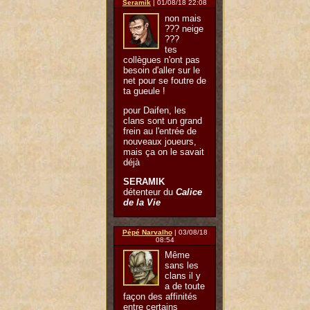
Seramik
| 01/08/18 22:08
non mais
??? neige
???
tes
collègues n'ont pas
besoin d'aller sur le
net pour se foutre de
ta gueule !
pour Daifen, les
clans sont un grand
frein au l'entrée de
nouveaux joueurs,
mais ça on le savait
déjà
SERAMIK
détenteur du
Calice
de la Vie
Pépé Narvalho
| 03/08/18
08:54
Même
sans les
clans il y
a de toute
façon des affinités
entre certains