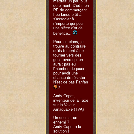
mettrait un peu plus
de piment. D'où mon
RP de commerçant
free lance prêt à
s'associer à
n'importe qui pour
une pièce d'or de
bénéfice...
Pour les clans, je
trouve au contraire
qu'ils forcent à se
tourner vers des
gens avec qui on
aurait pas eu
l'intention de jouer ;
pour avoir une
chance de résister.
N'est ce pas Fanfan
?
Andy Capet,
inventeur de la Taxe
sur la Valeur
Arnaquable (TVA)
Un soucis, un
ennemi ?
Andy Capet a la
solution !