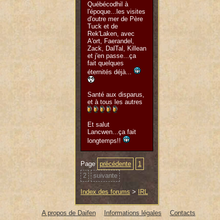
Québécodhil à
l'époque...les visites
d'outre mer de Père
Tuck et de
Rek'Laken, avec
A'ort, Faerandel,
Zack, DalTal, Killean
et j'en passe...ça
fait quelques
éternités déjà...
Santé aux disparus,
et à tous les autres
Et salut
Lancwen...ça fait
longtemps!!
Page
précédente
1
2
suivante
Index des forums
>
IRL
A propos de Daifen
Informations légales
Contacts