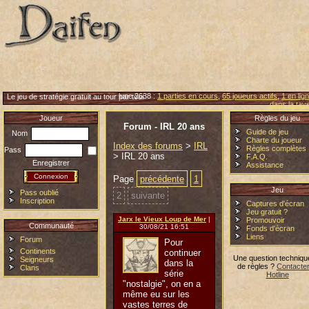
lune 2638 :
1 parties en cours
,
65 joueurs actifs
,
1 en lig
Le jeu de stratégie gratuit au tour par tour
dans la tav
Joueur
Règles du jeu
Forum - IRL 20 ans
Guide de jeu
Nom
Charte du joueur
Index des forums
>
IRL
Règles complètes
Pass
> IRL 20 ans
F.A.Q.
Enregistrer
Assistance
Page
précédente
1
Jeu
Pass oublié
2
suivante
Inscription
Captures d'écran
Jeu gratuit ?
Jarx le Vieux Loup de Mer
|
Promouvoir
Communauté
30/08/21 16:51
Fonds d'écran
Liens
Forum
Pour
Continents
continuer
Une question techniqu
Seigneurs
dans la
de règles ?
Contacter
Clans
série
Hotline
"nostalgie", on en a
même eu sur les
vastes terres de