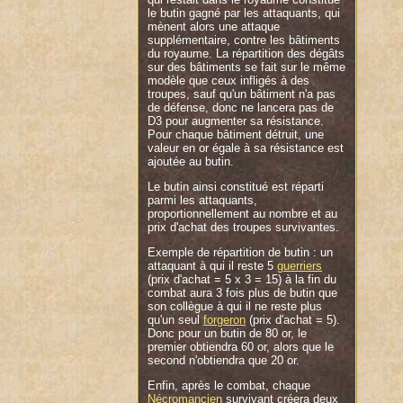
le butin gagné par les attaquants, qui
mènent alors une attaque
supplémentaire, contre les bâtiments
du royaume. La répartition des dégâts
sur des bâtiments se fait sur le même
modèle que ceux infligés à des
troupes, sauf qu'un bâtiment n'a pas
de défense, donc ne lancera pas de
D3 pour augmenter sa résistance.
Pour chaque bâtiment détruit, une
valeur en or égale à sa résistance est
ajoutée au butin.
Le butin ainsi constitué est réparti
parmi les attaquants,
proportionnellement au nombre et au
prix d'achat des troupes survivantes.
Exemple de répartition de butin : un
attaquant à qui il reste 5
guerriers
(prix d'achat = 5 x 3 = 15) à la fin du
combat aura 3 fois plus de butin que
son collègue à qui il ne reste plus
qu'un seul
forgeron
(prix d'achat = 5).
Donc pour un butin de 80 or, le
premier obtiendra 60 or, alors que le
second n'obtiendra que 20 or.
Enfin, après le combat, chaque
Nécromancien
survivant créera deux