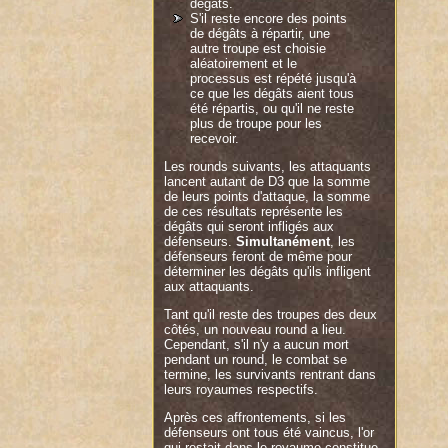
dégâts.
S'il reste encore des points
de dégâts à répartir, une
autre troupe est choisie
aléatoirement et le
processus est répété jusqu'à
ce que les dégâts aient tous
été répartis, ou qu'il ne reste
plus de troupe pour les
recevoir.
Les rounds suivants, les attaquants
lancent autant de D3 que la somme
de leurs points d'attaque, la somme
de ces résultats représente les
dégâts qui seront infligés aux
défenseurs.
Simultanément
, les
défenseurs feront de même pour
déterminer les dégâts qu'ils infligent
aux attaquants.
Tant qu'il reste des troupes des deux
côtés, un nouveau round a lieu.
Cependant, s'il n'y a aucun mort
pendant un round, le combat se
termine, les survivants rentrant dans
leurs royaumes respectifs.
Après ces affrontements, si les
défenseurs ont tous été vaincus, l'or
qui restait dans le royaume constitue