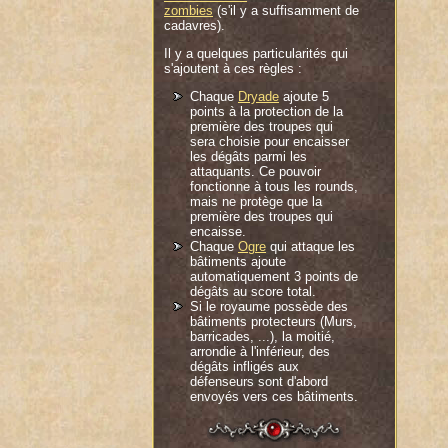
zombies
(s'il y a suffisamment de
cadavres).
Il y a quelques particularités qui
s'ajoutent à ces règles :
Chaque
Dryade
ajoute 5
points à la protection de la
première des troupes qui
sera choisie pour encaisser
les dégâts parmi les
attaquants. Ce pouvoir
fonctionne à tous les rounds,
mais ne protège que la
première des troupes qui
encaisse.
Chaque
Ogre
qui attaque les
bâtiments ajoute
automatiquement 3 points de
dégâts au score total.
Si le royaume possède des
bâtiments protecteurs (Murs,
barricades, ...), la moitié,
arrondie à l'inférieur, des
dégâts infligés aux
défenseurs sont d'abord
envoyés vers ces bâtiments.