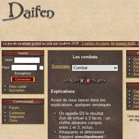
lune 2638 :
1 parties en cours
,
66 joueurs actifs
,
2
Le jeu de stratégie gratuit au tour par tour
Joueur
R
Les combats
Gui
Nom
Cha
Sommaire
Règ
Pass
F.A
Enregistrer
Ass
Pass oublié
Inscription
Explications
Cap
Jeu
Pro
Avant de nous lancer dans les
Communauté
Fon
explications, quelques remarques :
Lie
Forum
On appelle D3 le résultat
Continents
Une que
Seigneurs
d'un dé virtuel à 3 faces : un
de rè
Clans
chiffre aléatoire compris
entre 1 et 3, inclus.
Attaquants et défenseurs
frappent
simultanément
!