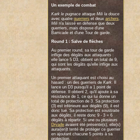
Un exemple de combat
Kark le pugnace
attaque
Mili la douce
avec quatre
guerriers
et deux
archers
.
Mili
n'a laissé en défense que deux
guerriers, mais dispose d'une
Barricade et d'une Tour de garde.
Round 1 : Salve de flèches
Au premier round, sa tour de garde
inflige des dégâts aux attaquants :
elle lance 5 D3, obtient un total de 9,
qui sont les dégâts qu'elle inflige aux
attaquants.
Un premier attaquant est choisi au
hasard : un des guerriers de
Kark
. Il
lance un D3 puisqu'il a 1 point de
défense. Il obtient 2, qu'il ajoute à sa
résistance de 1, ce qui lui donne un
total de protection de 3. Sa protection
(3) est inférieure aux dégâts (9), il est
donc tué. Sa protection est soustraite
aux dégâts, il reste donc 9 - 3 = 6
dégâts à répartir. Si une ou plusieurs
Dryade
avaient été présente(s), elle(s)
aurai(en)t tenté de protéger ce guerrier
en ajoutant chacune 5 points à sa
protection.