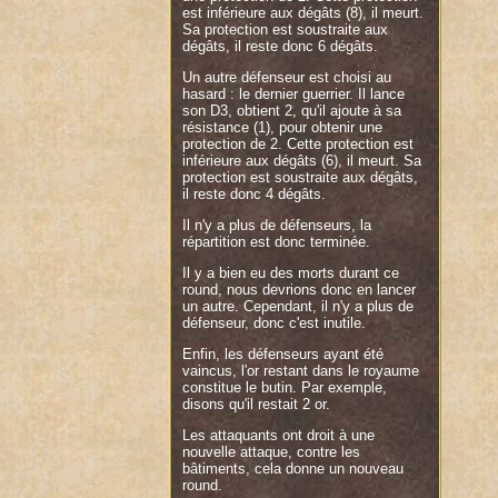
est inférieure aux dégâts (8), il meurt.
Sa protection est soustraite aux
dégâts, il reste donc 6 dégâts.
Un autre défenseur est choisi au
hasard : le dernier guerrier. Il lance
son D3, obtient 2, qu'il ajoute à sa
résistance (1), pour obtenir une
protection de 2. Cette protection est
inférieure aux dégâts (6), il meurt. Sa
protection est soustraite aux dégâts,
il reste donc 4 dégâts.
Il n'y a plus de défenseurs, la
répartition est donc terminée.
Il y a bien eu des morts durant ce
round, nous devrions donc en lancer
un autre. Cependant, il n'y a plus de
défenseur, donc c'est inutile.
Enfin, les défenseurs ayant été
vaincus, l'or restant dans le royaume
constitue le butin. Par exemple,
disons qu'il restait 2 or.
Les attaquants ont droit à une
nouvelle attaque, contre les
bâtiments, cela donne un nouveau
round.