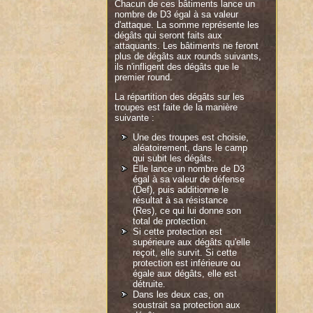
Chacun de ces bâtiments lance un
nombre de D3 égal à sa valeur
d'attaque. La somme représente les
dégâts qui seront faits aux
attaquants. Les bâtiments ne feront
plus de dégâts aux rounds suivants,
ils n'infligent des dégâts que le
premier round.
La répartition des dégâts sur les
troupes est faite de la manière
suivante :
Une des troupes est choisie,
aléatoirement, dans le camp
qui subit les dégâts.
Elle lance un nombre de D3
égal à sa valeur de défense
(Def), puis additionne le
résultat à sa résistance
(Res), ce qui lui donne son
total de protection.
Si cette protection est
supérieure aux dégâts qu'elle
reçoit, elle survit. Si cette
protection est inférieure ou
égale aux dégâts, elle est
détruite.
Dans les deux cas, on
soustrait sa protection aux