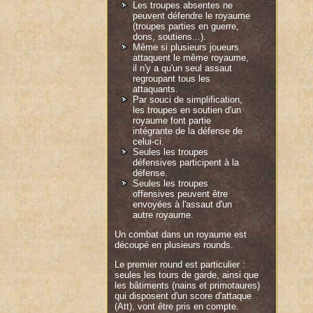
Les troupes absentes ne
peuvent défendre le royaume
(troupes parties en guerre,
dons, soutiens...).
Même si plusieurs joueurs
attaquent le même royaume,
il n'y a qu'un seul assaut
regroupant tous les
attaquants.
Par souci de simplification,
les troupes en soutien d'un
royaume font partie
intégrante de la défense de
celui-ci.
Seules les troupes
défensives participent à la
défense.
Seules les troupes
offensives peuvent être
envoyées à l'assaut d'un
autre royaume.
Un combat dans un royaume est
découpé en plusieurs rounds.
Le premier round est particulier :
seules les tours de garde, ainsi que
les bâtiments (nains et primotaures)
qui disposent d'un score d'attaque
(Att), vont être pris en compte.