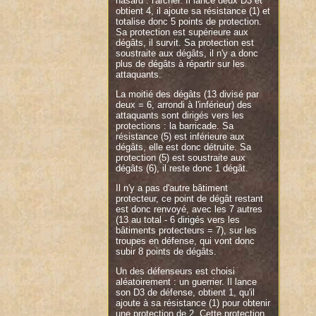
hasard : l'archer. Il lance deux D3 et
obtient 4, il ajoute sa résistance (1) et
totalise donc 5 points de protection.
Sa protection est supérieure aux
dégâts, il survit. Sa protection est
soustraite aux dégâts, il n'y a donc
plus de dégâts à répartir sur les
attaquants.
La moitié des dégâts (13 divisé par
deux = 6, arrondi à l'inférieur) des
attaquants sont dirigés vers les
protections : la barricade. Sa
résistance (5) est inférieure aux
dégâts, elle est donc détruite. Sa
protection (5) est soustraite aux
dégâts (6), il reste donc 1 dégât.
Il n'y a pas d'autre bâtiment
protecteur, ce point de dégât restant
est donc renvoyé, avec les 7 autres
(13 au total - 6 dirigés vers les
bâtiments protecteurs = 7), sur les
troupes en défense, qui vont donc
subir 8 points de dégâts.
Un des défenseurs est choisi
aléatoirement : un guerrier. Il lance
son D3 de défense, obtient 1, qu'il
ajoute à sa résistance (1) pour obtenir
une protection de 2. Cette protection