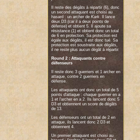
Il reste des dégâts à répartir (6), donc
un second attaquant est choisi au
hasard : un archer de
Kark
. Il lance
deux D3 (car il a deux points de
défense) et obtient 5. Il ajoute sa
résistance (1) et obtient donc un total
de 6 en protection. Sa protection est
égale aux dégâts, il est donc tué. Sa
protection est soustraite aux dégâts,
il ne reste plus aucun dégât à répartir.
Round 2 : Attaquants contre
défenseurs
Il reste donc 3 guerriers et 1 archer en
attaque, contre 2 guerriers en
défense.
Les attaquants ont donc un total de 5
points d'attaque : chaque guerrier en a
1 et l'archer en a 2. Ils lancent donc 5
D3 et obtiennent un score de dégâts
de 13.
Les défenseurs ont un total de 2 en
attaque, ils lancent donc 2 D3 et
obtiennent 4.
Un premier attaquant est choisi au