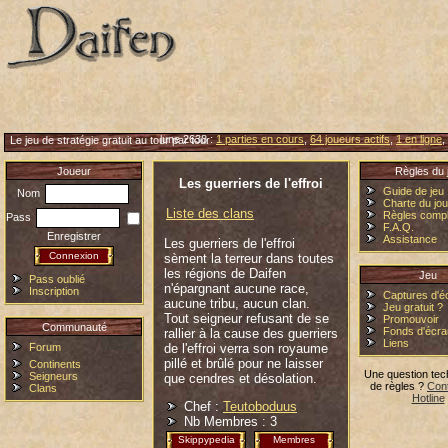
lune 2638 :
1 parties en cours
,
64 joueurs actifs
,
1 en ligne
,
Le jeu de stratégie gratuit au tour par tour
Joueur
Règles du 
Les guerriers de l'effroi
Guide de jeu
Nom
Charte du jo
Liste des clans
Règles comp
Pass
F.A.Q.
Enregistrer
Assistance
Les guerriers de l'effroi
sèment la terreur dans toutes
les régions de Daifen
Jeu
Pass oublié
n'épargnant aucune race,
Inscription
Captures d'é
aucune tribu, aucun clan.
Jeu gratuit ?
Tout seigneur refusant de se
Promouvoir
Communauté
Fonds d'écra
rallier à la cause des guerriers
Liens
de l'effroi verra son royaume
Forum
pillé et brûlé pour ne laisser
Continents
Une question tec
Seigneurs
que cendres et désolation.
de règles ?
Cont
Clans
Hotline
Chef :
Teutoboduus
Nb Membres : 3
Skippypedia
Membres