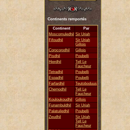
Continents remportés
Continent
Par
Moscomuledhil
Sir Uriah
Fifoudhil
Sir Uriah
Gillois
Corocorodhil
Gillois
Pisdhil
Poubelli
Hierdhil
Tell Le
Faucheur
Tetradhil
Poubelli
Espadhil
Poubelli
Farfardhil
Teutoboduus
Chernodhil
Tell Le
Faucheur
Kouloukoudhil
Gillois
Funambuldhil
Sir Uriah
Palatuiledhil
Poubelli
Zeudhil
Sir Uriah
Tell Le
Faucheur