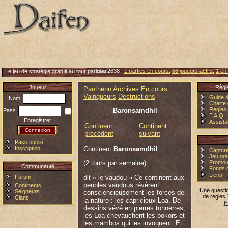
lune 2638 :
1 parties en cours
,
66 joueurs actifs
,
1 en 
Le jeu de stratégie gratuit au tour par tour
Joueur
Règl
Panthéon
Archives
En cours
Vainqueurs
Destructions
Guide d
Nom
Charte 
Règles
Baronsamdhil
Pass
F.A.Q.
Enregistrer
Assist
Continent
Continent
précédent
suivant
Pass oublié
Inscription
Continent
Baronsamdhil
Capture
Jeu grat
(2 tours par semaine)
Promou
Communauté
Fonds 
Liens
Forum
dit « le vaudou » Ce continent aux
peuples vaudous révèrent
Continents
Une questi
Seigneurs
consciencieusement les forces de
de règles
Clans
la nature : les capricieux Loa. De
H
dessins vévé en pierres tonnerres,
les Loa chevauchent les bokors et
les mambos qui les invoquent. Et