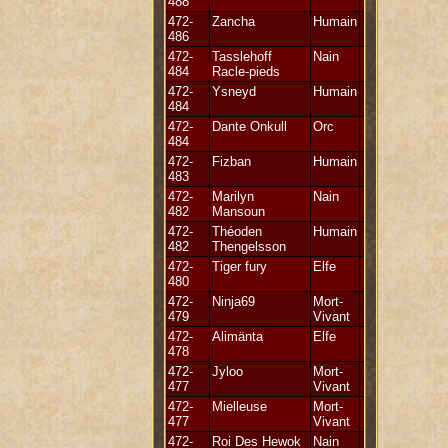
488
472-
Zancha
Humain
486
472-
Tasslehoff
Nain
484
Racle-pieds
472-
Ysneyd
Humain
484
472-
Dante Onkull
Orc
484
472-
Fizban
Humain
483
472-
Marilyn
Nain
482
Mansoun
472-
Théoden
Humain
482
Thengelsson
472-
Tiger fury
Elfe
480
472-
Ninja69
Mort-
479
Vivant
472-
Alimänta
Elfe
478
472-
Jyloo
Mort-
477
Vivant
472-
Mielleuse
Mort-
477
Vivant
472-
Roi Des Hewok
Nain