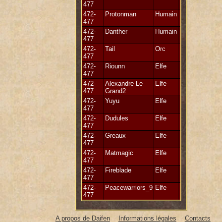
477
472-
Protonman
Humain
477
472-
Danther
Humain
477
472-
Tail
Orc
477
472-
Riounn
Elfe
477
472-
Alexandre Le
Elfe
477
Grand2
472-
Yuyu
Elfe
477
472-
Dudules
Elfe
477
472-
Greaux
Elfe
477
472-
Matmagic
Elfe
477
472-
Fireblade
Elfe
477
472-
Peacewarriors_9
Elfe
477
A propos de Daifen
Informations légales
Contacts