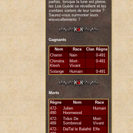
parfois, lorsque la lune est pleine,
les Loa Guédé se réveillent et les
zombies sortent de leur tombe ?
Saurez-vous surmonter leurs
ensorcellements ?
Gagnants
Nom
Race
Clan
Règne
Charon
Nain
0-491
Chiméra
Mort-
0-491
Klesh
Vivant
Solange
Humain
0-491
Morts
Règne
Nom
Race
472-
Julien
Humain
490
Hoornwood
472-
Tidus De
Mort-
489
Sombreval
Vivant
472-
DalTal le Balafré
Elfe