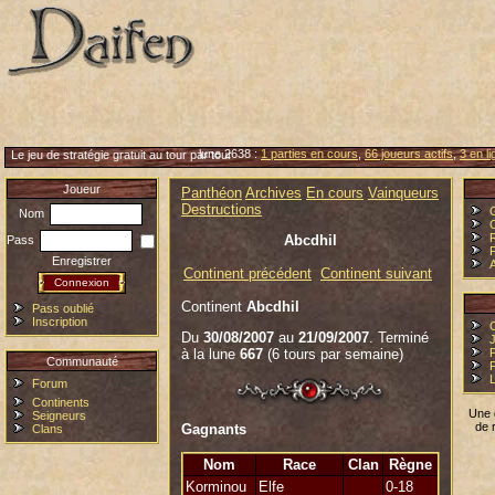
lune 2638 :
1 parties en cours
,
66 joueurs actifs
,
3 en l
Le jeu de stratégie gratuit au tour par tour
Joueur
Panthéon
Archives
En cours
Vainqueurs
Destructions
Nom
Abcdhil
Pass
Enregistrer
Continent précédent
Continent suivant
Continent
Abcdhil
Pass oublié
Inscription
Du
30/08/2007
au
21/09/2007
. Terminé
J
à la lune
667
(6 tours par semaine)
Communauté
Forum
Continents
Une 
Seigneurs
de 
Gagnants
Clans
Nom
Race
Clan
Règne
Korminou
Elfe
0-18