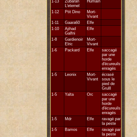
1-13
Zubaran
Humain
L'eternel
1-12
Ptit Dino
Mort-
Vivant
1-11
Gaara60
Elfe
1-10
Ajihad
Elfe
Galfni
1-8
Gardienoir
Mort-
Elric
Vivant
1-6
Packard
Elfe
saccagé
par une
horde
d'écureuils
enragés
1-5
Leonix
Mort-
écrasé
Vivant
sous le
pied de
Grulll
1-5
Yalta
Orc
saccagé
par une
horde
d'écureuils
enragés
1-5
Mdr
Elfe
ravagé par
la peste
1-5
Bamos
Elfe
ravagé par
la peste