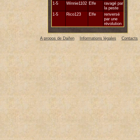
1-5
Winnie1102
Elfe
ravagé par
la peste
1-5
Rico123
Elfe
renversé
par une
révolution
A propos de Daifen
Informations légales
Contacts