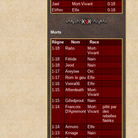
Jael
Mort-Vivant
0-18
Elifhin
Elfe
0-18
Morts
Règne
Nom
Race
1-18
Raito
Mort-
Vivant
1-18
Fétide
Nain
1-18
Jeod
Nain
1-17
Areytee
Orc
1-17
Rom le geu
Elfe
1-16
Vieira06
Elfe
1-15
Afterdeath
Mort-
Vivant
1-15
Gifedprout
Nain
1-14
Francois
Mort-
pillé par
D'Apremont
Vivant
des
rebelles
Nelrks
1-14
Armoro
Elfe
1-13
Krnage
Nain