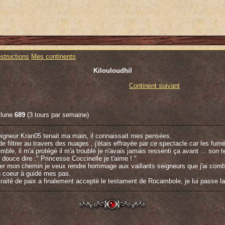
structions
Mes continents
Kilouloudhil
Continent suivant
 lune
689
(3 tours par semaine)
seigneur Kran05 tenait ma main, il connaissait mes pensées.
e filtrer au travers des nuages , j'étais effrayée par ce spectacle car les fum
e, il m'a protégé il m'a troublé je n'avais jamais ressenti ça avant ... son te
i douce dire :" Princesse Coccinelle je t'aime ! "
uer mon chemin je veux rendre hommage aux vaillants seigneurs que j'ai comba
n coeur à guidé mes pas.
raité de paix a finalement accepté le testament de Rocambole, je lui passe la
ire à mon fidèle ami et allié Tagadatsointsoin, ainsi qu'au seigneur Nain Josa
 fait surprendre juste avant le dénouement final...
s le sieur Rocambole, qui a une fois de plus fait montre de sa grande généro