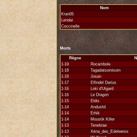
Nom
Félicitations également à Coccinelle et 
Kran05
Lendar
La fête peu commencer .
Coccinelle
Morts
Règne
1-19
Rocambole
1-18
Tagadatsointsoin
1-18
Josan
1-17
Elfindel Darius
1-16
Loki d'Utgard
1-16
Le Dragon
1-15
Eldis
1-14
Andushil
1-14
Erhik
1-14
Moustik Killer
1-13
Tenebrae
1-13
Xéna_des_Edelweiss