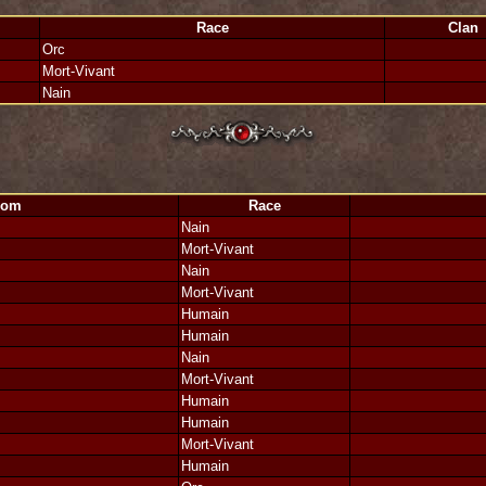
Race
Clan
Kran05 avec qui je partage cette victoire de circonstances, pour leur habilité d
Orc
Mort-Vivant
Nain
Nom
Race
Nain
Mort-Vivant
Nain
Mort-Vivant
Humain
Humain
Nain
Mort-Vivant
Humain
Humain
Mort-Vivant
Humain