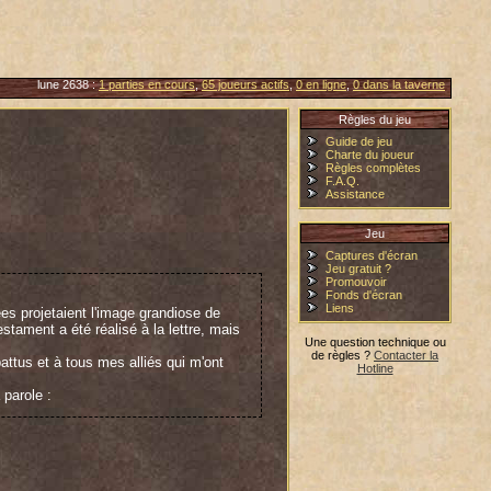
lune 2638 :
1 parties en cours
,
65 joueurs actifs
,
0 en ligne
,
0 dans la taverne
Règles du jeu
Guide de jeu
Charte du joueur
Règles complètes
F.A.Q.
Assistance
Jeu
Captures d'écran
Jeu gratuit ?
Promouvoir
Fonds d'écran
Liens
ées projetaient l'image grandiose de
stament a été réalisé à la lettre, mais
Une question technique ou
de règles ?
Contacter la
ttus et à tous mes alliés qui m'ont
Hotline
 parole :
n, avec qui j'ai traversé les nombreuses
sité en laissant les honneurs aux