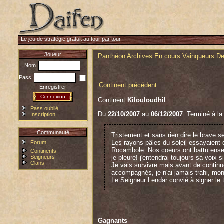
Le jeu de stratégie gratuit au tour par tour
Joueur
Panthéon
Archives
En cours
Vainqueurs
De
Nom
Pass
Continent précédent
Enregistrer
Continent
Kilouloudhil
Pass oublié
Du
22/10/2007
au
06/12/2007
. Terminé à la
Inscription
Communauté
Tristement et sans rien dire le brave 
Les rayons pâles du soleil essayaient d
Forum
Rocambole. Nos coeurs ont battu ensembl
Continents
Seigneurs
je pleure! j'entendrai toujours sa voix s
Clans
Je vais survivre mais avant de contin
accompagnés, je n'ai jamais trahi, mo
Le Seigneur Lendar convié à signer le t
Je voudrais dédier cette première victo
batailles de ce continent et qui se sont
Mes pensées se tournent également ver
Gagnants
autres en se retirant du quatuor final.