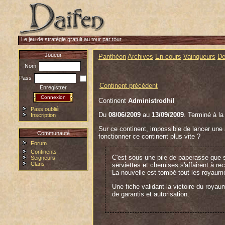
Le jeu de stratégie gratuit au tour par tour
Joueur
Panthéon
Archives
En cours
Vainqueurs
De
Nom
Pass
Continent précédent
Enregistrer
Continent
Administrodhil
Pass oublié
Du
08/06/2009
au
13/09/2009
. Terminé à la
Inscription
Sur ce continent, impossible de lancer une a
Communauté
fonctionner ce continent plus vite ?
Forum
Continents
C'est sous une pile de paperasse que s
Seigneurs
Clans
serviettes et chemises s'affairent à rec
La nouvelle est tombé tout les royaume
Une fiche validant la victoire du roya
de garantis et autorisation.