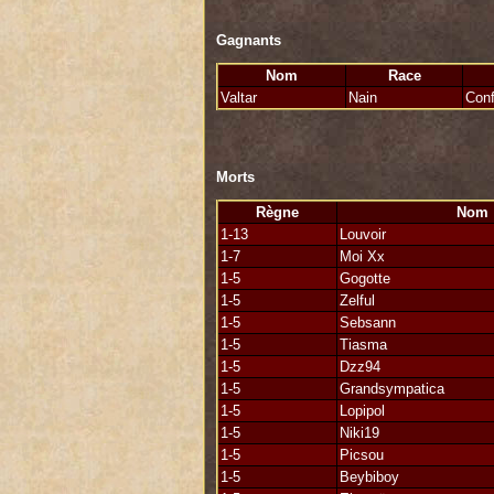
Gagnants
Nom
Race
Valtar
Nain
Conf
Morts
Règne
Nom
1-13
Louvoir
1-7
Moi Xx
1-5
Gogotte
1-5
Zelful
1-5
Sebsann
1-5
Tiasma
1-5
Dzz94
1-5
Grandsympatica
1-5
Lopipol
1-5
Niki19
1-5
Picsou
1-5
Beybiboy