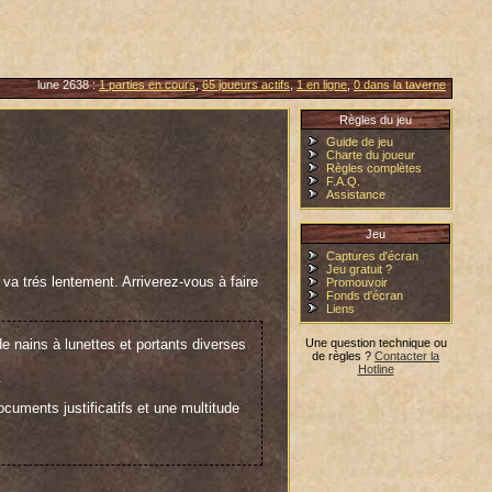
lune 2638 :
1 parties en cours
,
65 joueurs actifs
,
1 en ligne
,
0 dans la taverne
Règles du jeu
Guide de jeu
Charte du joueur
Règles complètes
F.A.Q.
Assistance
Jeu
Captures d'écran
Jeu gratuit ?
 va trés lentement. Arriverez-vous à faire
Promouvoir
Fonds d'écran
Liens
e nains à lunettes et portants diverses
Une question technique ou
de règles ?
Contacter la
Hotline
.
cuments justificatifs et une multitude