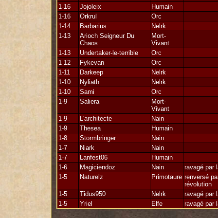
++++++++++++++++++++++++++++++++++++++
1-16
Jojoleix
Humain
1-16
Orkrul
Orc
1-14
Barbarius
Nelrk
1-13
Arioch Seigneur Du
Mort-
Chaos
Vivant
1-13
Undertaker-le-terrible
Orc
1-12
Fykevan
Orc
1-11
Darkeep
Nelrk
1-10
Nyliath
Nelrk
1-10
Sami
Orc
1-9
Saliera
Mort-
Vivant
1-9
L'architecte
Nain
1-9
Thesea
Humain
1-8
Stormbringer
Nain
1-7
Niark
Nain
1-7
Lanfest06
Humain
1-6
Magiciendoz
Nain
ravagé par 
1-5
Naturelz
Primotaure
renversé pa
révolution
1-5
Tidus950
Nelrk
ravagé par 
1-5
Yriel
Elfe
ravagé par 