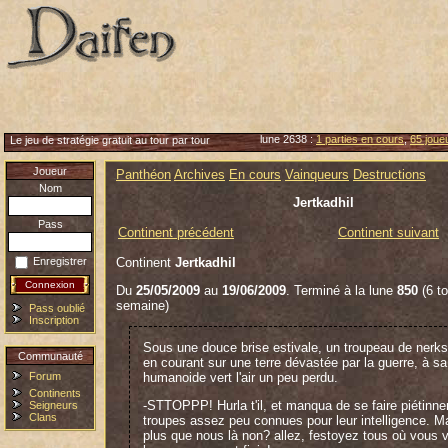
lune 2638 :
1 parties en cours
,
65 joueu
Le jeu de stratégie gratuit au tour par tour
Joueur
Panthéon
Archives
En cours
Vainqueurs
Destructions
Nom
Jertkadhil
Pass
Continent précédent
Continent suivant
Continent
Jertkadhil
Enregistrer
Du
25/05/2009
au
19/06/2009
. Terminé à la lune
850
(6 to
semaine)
Pass oublié
Inscription
Sous une douce brise estivale, un troupeau de nerk
Communauté
en courant sur une terre dévastée par la guerre, à sa
Forum
humanoide vert l'air un peu perdu.
Continents
-STTOPPP! Hurla t'il, et manqua de se faire piétinne
Seigneurs
Clans
troupes assez peu connues pour leur intelligence. Mai
plus que nous là non? allez, festoyez tous où vous 