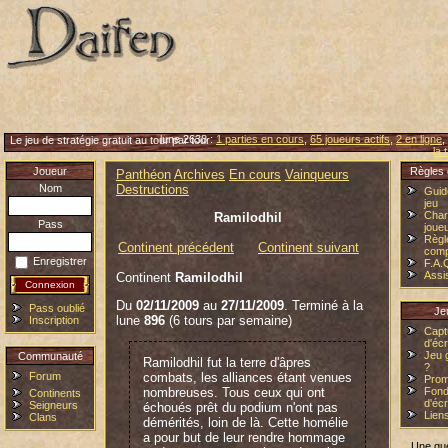
lune 2638 :
1 parties en cours
,
65 joueurs actifs
,
2 en ligne
,
Le jeu de stratégie gratuit au tour par tour
la 
Joueur
Règles 
Panthéon
Archives
En cours
Vainqueurs
Nom
Destructions
Guid
jeu
Char
Ramilodhil
Pass
joue
Règl
Continent précédent
Continent suivant
comp
Enregistrer
F.A.
Assi
Continent
Ramilodhil
Du
02/11/2009
au
27/11/2009
. Terminé à la
Pass oublié
Je
lune
896
(6 tours par semaine)
Inscription
Capt
d'éc
Jeu g
Communauté
Ramilodhil fut la terre d'âpres
?
Forum
combats, les alliances étant venues
Prom
nombreuses. Tous ceux qui ont
Fon
Continents
d'éc
Seigneurs
échoués prêt du podium n'ont pas
Lien
Clans
démérités, loin de là. Cette homélie
a pour but de leur rendre hommage
Une qu