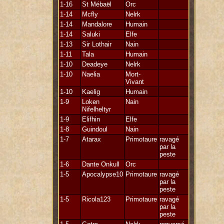
1-16
St Mébaël
Orc
1-14
Mcfly
Nelrk
1-14
Mandalore
Humain
1-14
Saluki
Elfe
1-13
Sir Lothair
Nain
1-11
Tala
Humain
1-10
Deadeye
Nelrk
1-10
Naelia
Mort-
Vivant
1-10
Kaelig
Humain
1-9
Loken
Nain
Nifelheltyr
1-9
Elifhin
Elfe
1-8
Guindoul
Nain
1-7
Atarax
Primotaure
ravagé
par la
peste
1-6
Dante Onkull
Orc
1-5
Apocalypse10
Primotaure
ravagé
par la
peste
1-5
Ricola123
Primotaure
ravagé
par la
peste