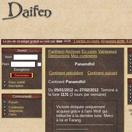
lune 2638 :
1 parties en cours
,
63 joueurs actifs
,
3 en
Le jeu de stratégie gratuit au tour par tour
Joueur
Panthéon
Archives
En cours
Vainqueurs
Destructions
Mes continents
Nom
Panamdhil
Pass
Enregistrer
Continent précédent
Continent suivant
Continent
Panamdhil
Pass oublié
Inscription
Du
05/01/2012
au
27/02/2012
. Terminé à
la lune
1131
(2 tours par semaine)
Communauté
Forum
Victoire étriquée uniquement
Continents
Un
Seigneurs
acquise grâce à l'ami Wolf qui
Clans
trébuche à la dernière lune. Merci
à lui et Farang.
---------------------------------------- -------
---------------------------