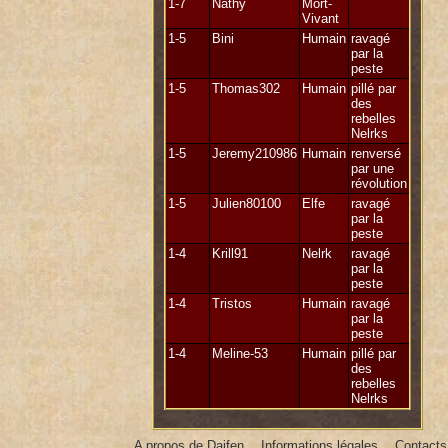
ensuite à tous ceux et celles qui
1-7
Nathy
Mort-
sont tombés et en particulier
Vivant
Dame Kibmala, puis à mes
1-5
Bini
Humain
ravagé
enfants Pâris et Neiline et leur
par la
père, enfin à La Fée Sthinière...
peste
1-5
Thomas302
Humain
pillé par
des
rebelles
Nelrks
1-5
Jeremy210986
Humain
renversé
par une
révolution
1-5
Julien80100
Elfe
ravagé
par la
peste
1-4
Krill91
Nelrk
ravagé
par la
peste
1-4
Tristos
Humain
ravagé
par la
peste
1-4
Meline-53
Humain
pillé par
des
rebelles
Nelrks
A propos de Daifen
Informations légales
Contacts