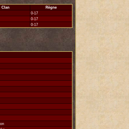
Clan
Règne
0-17
0-17
0-17
ourquoi avoir soutenu un traitre notoire
ais, la guerre avec ténèbre de son côté
ion