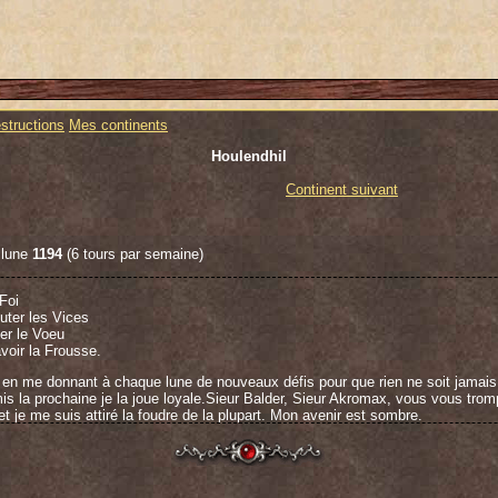
structions
Mes continents
Houlendhil
Continent suivant
 lune
1194
(6 tours par semaine)
 Foi
uter les Vices
ter le Voeu
voir la Frousse.
nt en me donnant à chaque lune de nouveaux défis pour que rien ne soit jamai
mis la prochaine je la joue loyale.Sieur Balder, Sieur Akromax, vous vous trom
et je me suis attiré la foudre de la plupart. Mon avenir est sombre.
e défi, merci à Delamor d'avoir trouvé la raison, nous gagnons au moins 6 lu
'aviez pas signé. Félicitations à vous 2. Félicitations à tous les autres pour l
ulendhil.