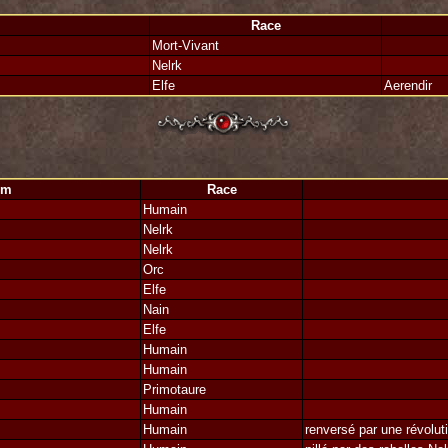
Race
Mort-Vivant
Nelrk
Elfe
Aerendir
Possom. Pantokrator
*
ute d'Herdrick confirma ce que je savais déjà: je ne pouvais venger personne. P
 triompher ici? Peut-être... La paix est signé sur ce dhil qui sera notre à jam
Akromax qui aurait dû être des notres.
om
Race
Humain
Nelrk
Nelrk
Orc
Elfe
Nain
Elfe
Humain
Humain
Primotaure
Humain
Humain
renversé par une révolut