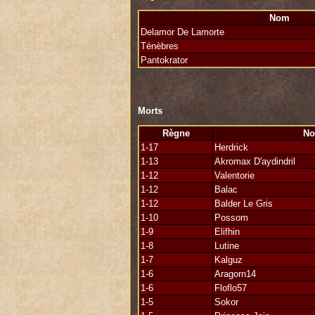
Nom
Une ombre dans les ténèbres...
Delamor De Lamorte
"""""""""""""""""""""""""""""""""""""""" """"
Ténèbres
Pantokrator
Pour la gloire d'Aerendir, à mon ami 
**************************************** ****
Combattre seul aurait été futile, la ch
Morts
Aerendir? Etait-ce votre seul chance de
ne fait que commencer. Un hommage à 
Règne
N
1-17
Herdrick
1-13
Akromax D'aydindril
1-12
Valentorie
1-12
Balac
1-12
Balder Le Gris
1-10
Possom
1-9
Elifhin
1-8
Lutine
1-7
Kalguz
1-6
Aragorn14
1-6
Floflo57
1-5
Sokor