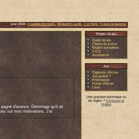
lune 2638 :
1 parties en cours
,
65 joueurs actifs
,
2 en ligne
,
0 dans la taverne
Règles du jeu
Guide de jeu
Charte du joueur
Règles complètes
F.A.Q.
Assistance
Jeu
Captures d'écran
Jeu gratuit ?
Promouvoir
Fonds d'écran
Liens
Une question technique ou
de règles ?
Contacter la
Hotline
s gagné d'avance. Dommage qu'il ait
pez sur mes motivations. J'ai
nes et nous ne gâchons pas une part de
eurs manigances qui m'ont permis d'avoir