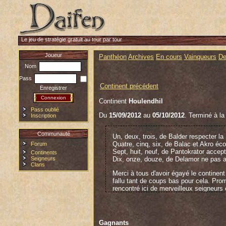
Le jeu de stratégie gratuit au tour par tour
Joueur
Panthéon
Archives
En cours
Vainqueurs
De
Nom
Pass
Continent précédent
Enregistrer
Continent
Houlendhil
Pass oublié
Du
15/09/2012
au
05/10/2012
. Terminé à la
Inscription
Communauté
Un, deux, trois, de Balder respecter la
Quatre, cinq, six, de Balac et Akro éco
Forum
Sept, huit, neuf, de Pantokrator accep
Continents
Seigneurs
Dix, onze, douze, de Delamor ne pas a
Clans
Merci à tous d'avoir égayé le contine
fallu tant de coups bas pour cela. Pro
rencontré ici de merveilleux seigneurs 
Merci à Pantokrator de m'avoir lancé c
terres qui aurait été vacante si vous n
moins de scrupules à les trahir.
Gagnants
L'obscurité étend sa domination sur Ho