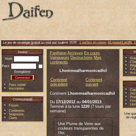
lune 2638 :
1 parties en cours
,
65 joueurs actifs
,
1
Le jeu de stratégie gratuit au tour par tour
Joueur
R
Panthéon
Archives
En cours
Vainqueurs
Destructions
Mes
Gui
Nom
continents
Cha
Règ
Pass
F.A
Lhommealharmonicadhil
Enregistrer
Ass
Continent
Continent
précédent
suivant
Pass oublié
Inscription
Cap
Continent
Lhommealharmonicadhil
Jeu 
Pro
Communauté
Fon
Du
17/12/2012
au
04/01/2013
.
Lie
Forum
Terminé à la lune
1220
(7 tours par
Continents
semaine)
Une que
Seigneurs
de règ
Clans
Une Plume de Verre aux
couleurs transparentes de
l'Air,