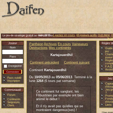
lune 2638 :
1 parties en cours
,
65 joueurs actifs
,
3 en ligne
,
0
Le jeu de stratégie gratuit au tour par tour
la t
Joueur
Règles d
Panthéon
Archives
En cours
Vainqueurs
Nom
Destructions
Mes continents
Guide
jeu
Chart
Kartajouerdhil
Pass
joueur
Règle
Continent précédent
Continent suivant
compl
Enregistrer
F.A.Q.
Assis
Continent
Kartajouerdhil
Du
10/05/2013
au
05/06/2013
. Terminé à la
Pass oublié
Jeu
lune
1264
(6 tours par semaine)
Inscription
Captu
d'écra
Jeu gr
Communauté
Ce continent fut sanglant, les
?
Forum
Flibustines par exemple ont bien
Promo
animé le début !
Fonds
Continents
d'écra
Seigneurs
Liens
Clans
Et il n'y avait pas qu'elles qui se
montraient dangereux(ses) !
Une ques