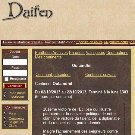
lune 2638 :
1 parties en cours
,
66 joueurs actifs
,
2 e
Le jeu de stratégie gratuit au tour par tour
Joueur
Panthéon
Archives
En cours
Vainqueurs
Destructions
Nom
Mes continents
Oulaindhil
Pass
Continent précédent
Continent suivant
Enregistrer
Continent
Oulaindhil
Du
02/10/2013
au
22/10/2013
. Terminé à la lune
1303
Pass oublié
(6 tours par semaine)
Inscription
Communauté
101ème victoire de l'Eclipse qui illustre
Forum
parfaitement la nouvelle politique de notre
clan. Une victoire du talent, de la diplomatie
Continents
Seigneurs
et du respect de la parole donnée.
Clans
Malgré l'acharnement des seigneurs contre