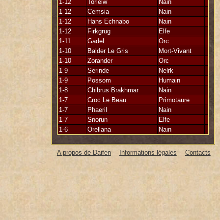
1-12
Torleiw
Nain
1-12
Cemsia
Nain
1-12
Hans Echnabo
Nain
1-12
Firkgrug
Elfe
1-11
Gadel
Orc
1-10
Balder Le Gris
Mort-Vivant
1-10
Zorander
Orc
1-9
Serinde
Nelrk
1-9
Possom
Humain
1-8
Chibrus Brakhmar
Nain
1-7
Croc Le Beau
Primotaure
1-7
Phaeril
Nain
1-7
Snorun
Elfe
1-6
Orellana
Nain
A propos de Daifen
Informations légales
Contacts