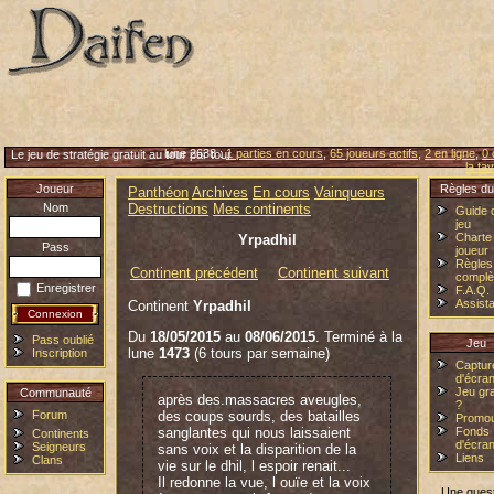
lune 2638 :
1 parties en cours
,
65 joueurs actifs
,
2 en ligne
,
0 
Le jeu de stratégie gratuit au tour par tour
la ta
Joueur
Règles du
Panthéon
Archives
En cours
Vainqueurs
Nom
Destructions
Mes continents
Guide 
jeu
Charte
Yrpadhil
Pass
joueur
Règles
Continent précédent
Continent suivant
complè
Enregistrer
F.A.Q.
Assist
Continent
Yrpadhil
Du
18/05/2015
au
08/06/2015
. Terminé à la
Pass oublié
Jeu
lune
1473
(6 tours par semaine)
Inscription
Captur
d'écra
Jeu gra
Communauté
après des.massacres aveugles,
?
Forum
des coups sourds, des batailles
Promou
sanglantes qui nous laissaient
Fonds
Continents
d'écra
Seigneurs
sans voix et la disparition de la
Liens
Clans
vie sur le dhil, l espoir renait...
Il redonne la vue, l ouïe et la voix
Une quest