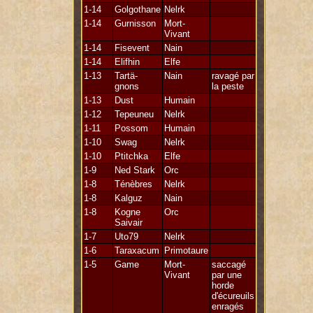
1-14
Golgothane
Nelrk
1-14
Gurnisson
Mort-
Vivant
1-14
Fisevent
Nain
1-14
Elifhin
Elfe
1-13
Tartä-
Nain
ravagé par
gnons
la peste
1-13
Dust
Humain
1-12
Tepeuneu
Nelrk
1-11
Possom
Humain
1-10
Swag
Nelrk
1-10
Ptitchka
Elfe
1-9
Ned Stark
Orc
1-8
Ténèbres
Nelrk
1-8
Kalguz
Nain
1-8
Kogne
Orc
Saivair
1-7
Uto79
Nelrk
1-6
Taraxacum
Primotaure
1-5
Game
Mort-
saccagé
Vivant
par une
horde
d'écureuils
enragés