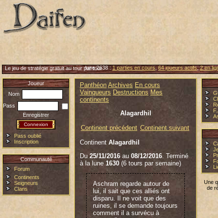
lune 2638 :
1 parties en cours
,
64 joueurs actifs
,
2 en lig
Le jeu de stratégie gratuit au tour par tour
Joueur
Panthéon
Archives
En cours
Vainqueurs
Destructions
Mes
G
Nom
continents
C
R
Pass
F
Alagardhil
Enregistrer
A
Continent précédent
Continent suivant
Pass oublié
Inscription
Continent
Alagardhil
C
Je
Du
25/11/2016
au
08/12/2016
. Terminé
P
Communauté
F
à la lune
1630
(6 tours par semaine)
L
Forum
Continents
Une q
Seigneurs
Aschram regarde autour de
de r
Clans
lui, il sait que ces alliés ont
disparu. Il ne voit que des
ruines, il se demande toujours
comment il a survécu à