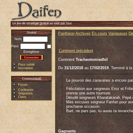
Le jeu de stratégie gratuit au tour par tour
Joueur
Panthéon
Archives
En cours
Vainqueurs
De
Nom
Pass
Continent précédent
Enregistrer
Continent
Tracheotomiedhil
Pass oublié
Du
31/12/2018
au
17/02/2019
. Terminé à la
Inscription
Communauté
Le pouvoir des caravanes a encore par
Forum
Félicitation aux seigneurs Eroz et Fribi
Continents
prenne une autre tournure.
Seigneurs
Clans
Désolé seigneurs Kharatakarah, Pépé 
Mes excuses seigneur Fanfan pour avoir
prochaine occasion.
Bart, ne pars pas, tu auras ta revanche
Andy Capet.
--------------------------
Gagnants