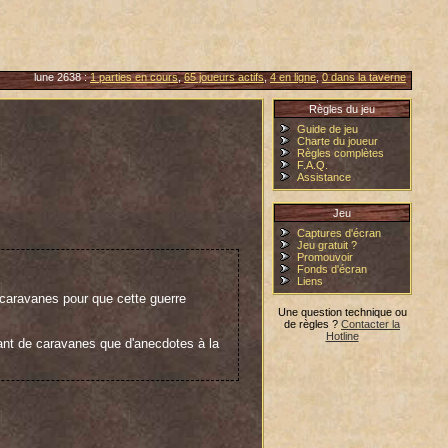
lune 2638 :
1 parties en cours
,
65 joueurs actifs
,
4 en ligne
,
0 dans la taverne
Règles du jeu
Guide de jeu
Charte du joueur
Règles complètes
F.A.Q.
Assistance
Jeu
Captures d'écran
Jeu gratuit ?
Promouvoir
Fonds d'écran
Liens
de caravanes pour que cette guerre
Une question technique ou
de règles ?
Contacter la
Hotline
tant de caravanes que d'anecdotes à la