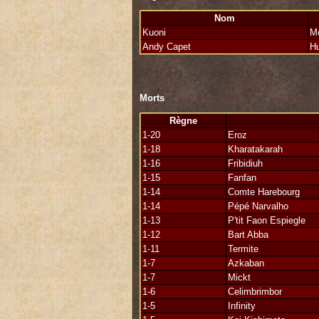
Je me trouve aux cotés d'Andy, parchemi
Si l'on m'avait dit que cette Fanfan obt
Nom
jamais cru !
Kuoni
Mo
Andy Capet
H
je suis tout de même assez fier d'en et
Un dhil bien brutal, comme on les aime
Merci pour le coup de main, Andy !
Morts
---Kuoni---
Règne
1-20
Eroz
1-18
Kharatakarah
1-16
Fribidiuh
1-15
Fanfan
1-14
Comte Harebourg
1-14
Pépé Narvalho
1-13
P'tit Faon Espiegle
1-12
Bart Abba
1-11
Termite
1-7
Azkaban
1-7
Mickt
1-6
Celimbrimbor
1-5
Infinity