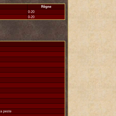
on de Tracheotomiedhil, je ne l'aurais
Règne
0-20
0-20
la peste