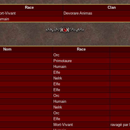
n signé à la main, assurant la fin des hostilités sur ces terres.
iendrait quelque chose de valable en inspirant la création du Front de Libérati
Race
Clan
rt-Vivant
Devorare Animas
umain
re le dernier représentant !
 !
Nom
Race
Orc
Primotaure
Humain
Elfe
Nelrk
Elfe
Elfe
Orc
Humain
Nelrk
Orc
Elfe
Mort-Vivant
ravagé par 