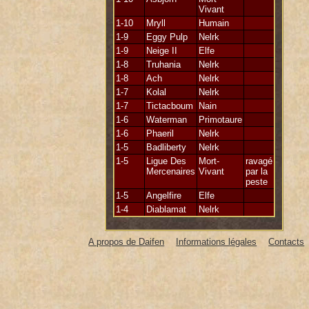
Vivant
1-10
Mryll
Humain
1-9
Eggy Pulp
Nelrk
1-9
Neige II
Elfe
1-8
Truhania
Nelrk
1-8
Ach
Nelrk
1-7
Kolal
Nelrk
1-7
Tictacboum
Nain
1-6
Waterman
Primotaure
1-6
Phaeril
Nelrk
1-5
Badliberty
Nelrk
1-5
Ligue Des
Mort-
ravagé
Mercenaires
Vivant
par la
peste
1-5
Angelfire
Elfe
1-4
Diablamat
Nelrk
A propos de Daifen
Informations légales
Contacts