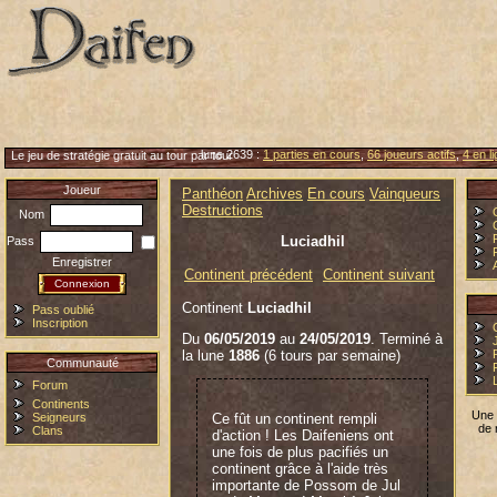
lune 2639 :
1 parties en cours
,
66 joueurs actifs
,
4 en l
Le jeu de stratégie gratuit au tour par tour
Joueur
Panthéon
Archives
En cours
Vainqueurs
Destructions
Nom
Luciadhil
Pass
Enregistrer
Continent précédent
Continent suivant
Continent
Luciadhil
Pass oublié
Inscription
Du
06/05/2019
au
24/05/2019
. Terminé à
la lune
1886
(6 tours par semaine)
Communauté
Forum
Continents
Une 
Seigneurs
Ce fût un continent rempli
de 
Clans
d'action ! Les Daifeniens ont
une fois de plus pacifiés un
continent grâce à l'aide très
importante de Possom de Jul