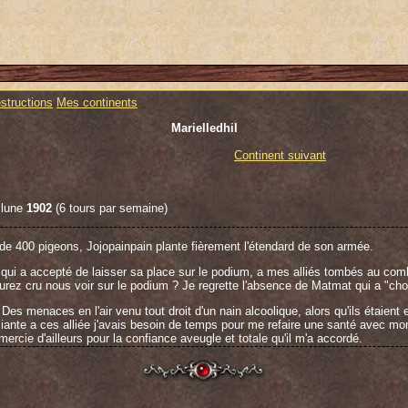
structions
Mes continents
Marielledhil
Continent suivant
 lune
1902
(6 tours par semaine)
de 400 pigeons, Jojopainpain plante fièrement l'étendard de son armée.
l qui a accepté de laisser sa place sur le podium, a mes alliés tombés au comb
 aurez cru nous voir sur le podium ? Je regrette l'absence de Matmat qui a "ch
Des menaces en l'air venu tout droit d'un nain alcoolique, alors qu'ils étaient 
liante a ces alliée j'avais besoin de temps pour me refaire une santé avec mon
mercie d'ailleurs pour la confiance aveugle et totale qu'il m'a accordé.
 seigneurs en pleine forme tout en étant quatre, mais avec deux alliés proc
us l'aurez compris contre un ennemis qui ne connait pas le mot "organisation" v