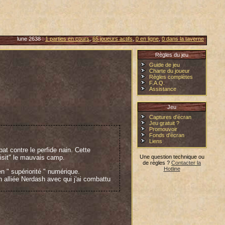
lune 2638 :
1 parties en cours
,
65 joueurs actifs
,
0 en ligne
,
0 dans la taverne
Règles du jeu
Guide de jeu
Charte du joueur
Règles complètes
F.A.Q.
Assistance
Jeu
Captures d'écran
Jeu gratuit ?
Promouvoir
Fonds d'écran
Liens
at contre le perfide nain. Cette
oisit" le mauvais camp.
Une question technique ou
de règles ?
Contacter la
Hotline
en " supériorité " numérique.
 alliée Nerdash avec qui j'ai combattu
he de la chute avec un royaume plus
enant de nain me direz vous... Y'a rien