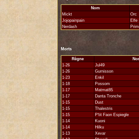
Je tiens tout de même a félicité l'adve
victoire " qu'ils pensaient avoir. Vous
Nom
Mickt
Orc
Jojopainpain
Elfe
Je souhaite saluer les gens que l'on a 
d'avoir combattu une éternité aux côtés 
Nerdash
Prim
Une pensée pour Jul le malheureux, qu
c'est que de se réveiller dans attaque 
Morts
Règne
No
1-26
Jul49
1-26
Gurnisson
1-23
Enkil
1-18
Possom
1-17
Matmat85
1-17
Danta Tronche
1-15
Dust
1-15
Thalestris
1-15
P'tit Faon Espiegle
1-14
Kuoni
1-14
Hilku
1-13
Xevar