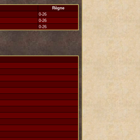
à leur surplus de confiance et la "
Règne
0-26
0-26
e fois incroyable, j'ai l'impression
oublierai jamais.
0-26
n nommé, Neige qui ne sait plus ce que
urra).