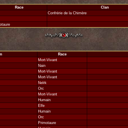
rse chez qui nous avons pu faire de grosse fiesta et surtout de gros pillage du 
 avez apporté une bonne animation sur le continent, alors merci!
Race
Clan
Confrérie de la Chimère
affronté, mais également les camarades tombés trop tôt. Ce dhil était encore un
de Jojopainpain, c'était si mal parti...et nous voici ici, sur le podium. Je ne l'
otaure
i au final aura quand même bien embêté l'ennemi. Danta Tronche, le fort bie
subie. Merci à la hotline, également, mais pas pour ce Dhil (comprendra qui po
m
Race
Mort-Vivant
Nain
Mort-Vivant
Mort-Vivant
Nelrk
Orc
Mort-Vivant
Humain
Elfe
Humain
Orc
Primotaure