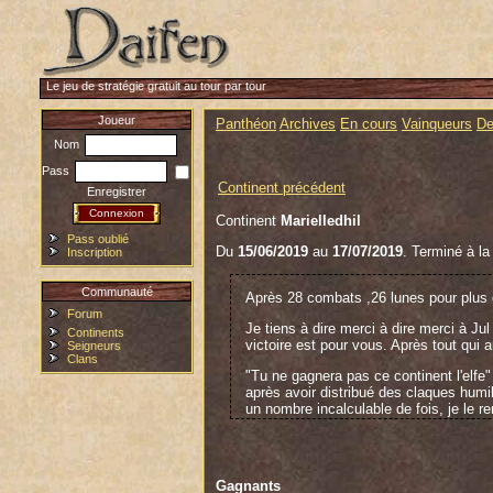
Le jeu de stratégie gratuit au tour par tour
Joueur
Panthéon
Archives
En cours
Vainqueurs
De
Nom
Pass
Continent précédent
Enregistrer
Continent
Marielledhil
Pass oublié
Du
15/06/2019
au
17/07/2019
. Terminé à la
Inscription
Communauté
Après 28 combats ,26 lunes pour plus 
Forum
Je tiens à dire merci à dire merci à Ju
Continents
victoire est pour vous. Après tout qui
Seigneurs
Clans
"Tu ne gagnera pas ce continent l'elfe" 
après avoir distribué des claques humi
un nombre incalculable de fois, je le re
Nous avons vaincu tout de même quatre
que affaiblis... Une victoire facile vo
d'étonnant.
Gagnants