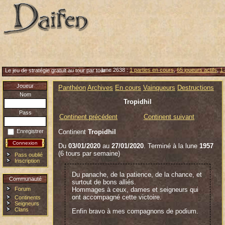
lune 2638 :
1 parties en cours
,
65 joueurs actifs
,
1 
Le jeu de stratégie gratuit au tour par tour
Joueur
Panthéon
Archives
En cours
Vainqueurs
Destructions
Nom
Tropidhil
Pass
Continent précédent
Continent suivant
Continent
Tropidhil
Enregistrer
Du
03/01/2020
au
27/01/2020
. Terminé à la lune
1957
(6 tours par semaine)
Pass oublié
Inscription
Du panache, de la patience, de la chance, et
Communauté
surtout de bons alliés.
Forum
Hommages à ceux, dames et seigneurs qui
ont accompagné cette victoire.
Continents
Seigneurs
Clans
Enfin bravo à mes compagnons de podium.