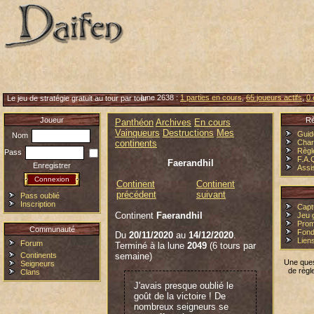
lune 2638 :
1 parties en cours
,
65 joueurs actifs
,
0 
Le jeu de stratégie gratuit au tour par tour
Joueur
Rè
Panthéon
Archives
En cours
Vainqueurs
Destructions
Mes
Guid
Nom
continents
Char
Règl
Pass
F.A.
Faerandhil
Enregistrer
Assi
Continent
Continent
précédent
suivant
Pass oublié
Inscription
Capt
Continent
Faerandhil
Jeu g
Prom
Communauté
Fond
Du
20/11/2020
au
14/12/2020
.
Lien
Forum
Terminé à la lune
2049
(6 tours par
Continents
semaine)
Une ques
Seigneurs
de règl
Clans
J'avais presque oublié le
goût de la victoire ! De
nombreux seigneurs se