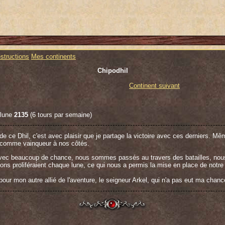
structions
Mes continents
Chipodhil
Continent suivant
 lune
2135
(6 tours par semaine)
de ce Dhil, c'est avec plaisir que je partage la victoire avec ces derniers. Mê
re comme vainqueur à nos côtés.
 Avec beaucoup de chance, nous sommes passés au travers des batailles, nou
ons proliféraient chaque lune, ce qui nous a permis la mise en place de notre s
pour mon autre allié de l'aventure, le seigneur Arkel, qui n'a pas eut ma chan
n d'un peuple Primotaure. Je peux maintenant savourer les bières de notre part