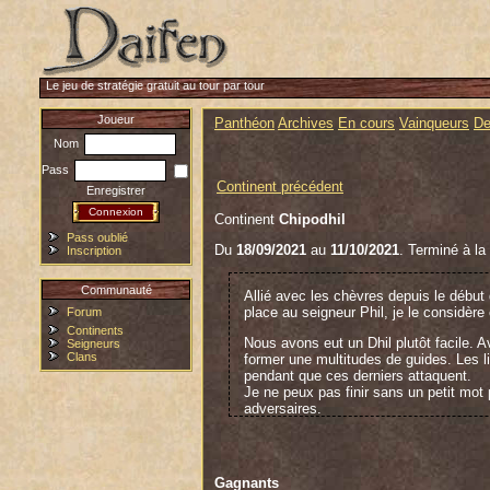
Le jeu de stratégie gratuit au tour par tour
Joueur
Panthéon
Archives
En cours
Vainqueurs
De
Nom
Pass
Continent précédent
Enregistrer
Continent
Chipodhil
Pass oublié
Du
18/09/2021
au
11/10/2021
. Terminé à la
Inscription
Communauté
Allié avec les chèvres depuis le début 
place au seigneur Phil, je le considè
Forum
Continents
Nous avons eut un Dhil plutôt facile.
Seigneurs
Clans
former une multitudes de guides. Les li
pendant que ces derniers attaquent.
Je ne peux pas finir sans un petit mot 
adversaires.
Un Dhil plutôt classique à la directio
lions du seigneur DV.
Gagnants
Conceede