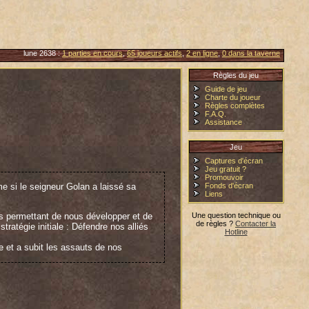
lune 2638 :
1 parties en cours
,
65 joueurs actifs
,
2 en ligne
,
0 dans la taverne
Règles du jeu
Guide de jeu
Charte du joueur
Règles complètes
F.A.Q.
Assistance
Jeu
Captures d'écran
Jeu gratuit ?
Promouvoir
me si le seigneur Golan a laissé sa
Fonds d'écran
Liens
s permettant de nous développer et de
Une question technique ou
de règles ?
Contacter la
tratégie initiale : Défendre nos alliés
Hotline
ce et a subit les assauts de nos
enaire de victoire Phil accompagné des