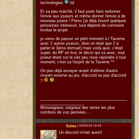
technologies
lol
Et sa peu marché, il faut juste faire redonner
l'envie aux joueurs et même donner l'envie à de
nouveau joueur ! Perso j'ai déjà trouvé quelques
personnes intéressé, tout dépend de comment
évolue le projet.
je viens de passer un petit moment à l Taverne
avec 2 autres joueurs, (bon on était que 2 à
parler le 3ème dormait) mais voilà quoi, c'était
super, du RP en live, le décor qui va avec, tout
joueur étant sur le site peu nous rejoindre à tout
moment, c'est sa l'esprit de la Taverne ^^
On peu déjà essayer avant d'utiliser d'autre
moyen externe au jeu, d'accord ou pas d'accord
?
.
________________________________________
____________________
Monseigneur, seigneur des terres les plus
sombres de vos pensées....
Kalguz
| 03/04/19 10:24
Un discord m'irait aussi!