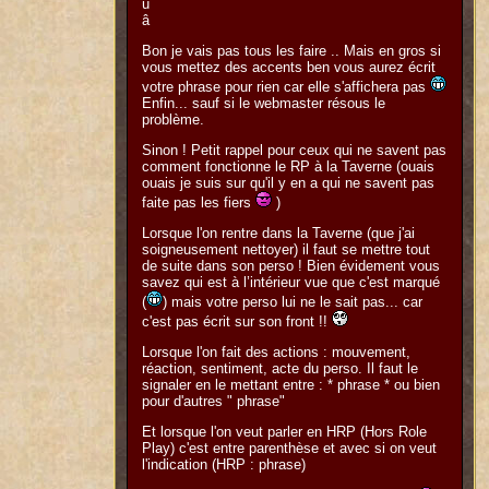
ù
â
Bon je vais pas tous les faire .. Mais en gros si
vous mettez des accents ben vous aurez écrit
votre phrase pour rien car elle s'affichera pas
Enfin... sauf si le webmaster résous le
problème.
Sinon ! Petit rappel pour ceux qui ne savent pas
comment fonctionne le RP à la Taverne (ouais
ouais je suis sur qu'il y en a qui ne savent pas
faite pas les fiers
)
Lorsque l'on rentre dans la Taverne (que j'ai
soigneusement nettoyer) il faut se mettre tout
de suite dans son perso ! Bien évidement vous
savez qui est à l’intérieur vue que c'est marqué
(
) mais votre perso lui ne le sait pas... car
c'est pas écrit sur son front !!
Lorsque l'on fait des actions : mouvement,
réaction, sentiment, acte du perso. Il faut le
signaler en le mettant entre : * phrase * ou bien
pour d'autres " phrase"
Et lorsque l'on veut parler en HRP (Hors Role
Play) c'est entre parenthèse et avec si on veut
l'indication (HRP : phrase)