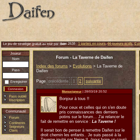
lune 2638 :
1 parties en cours
,
66 joueurs actifs
,
0 e
Le jeu de stratégie gratuit au tour par tour
Joueur
Forum - La Taverne de Daifen
Nom
Index des forums
>
Evolutions
> La Taverne de
Pass
Daifen
Page
précédente
1
2
suivante
Enregistrer
Monseigneur
| 28/03/19 20:52
Pass oublié
Bonjour à tous !!
Inscription
Pour ceux et celles qui on s'en doute
Communauté
pris connaissances des derniers
potins sur le forum... J'ai relancer le
Forum
fait de remettre en service :
La Taverne !
Continents
Seigneurs
Il serait bon de penser à remettre Daifen sur le
Clans
droit chemin les enfants.. Je suis passé à la
Taverne invité par Neige II, (pour boire un coup)