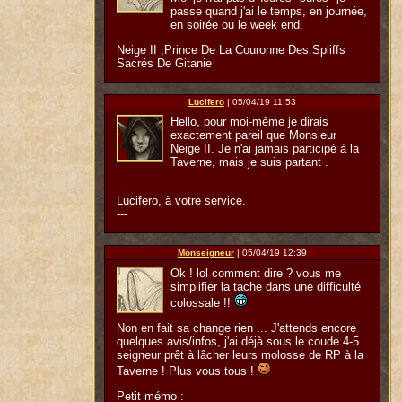
passe quand j'ai le temps, en journée,
en soirée ou le week end.
Neige II ,Prince De La Couronne Des Spliffs
Sacrés De Gitanie
Lucifero
| 05/04/19 11:53
Hello, pour moi-même je dirais
exactement pareil que Monsieur
Neige II. Je n'ai jamais participé à la
Taverne, mais je suis partant .
---
Lucifero, à votre service.
---
Monseigneur
| 05/04/19 12:39
Ok ! lol comment dire ? vous me
simplifier la tache dans une difficulté
colossale !!
Non en fait sa change rien ... J'attends encore
quelques avis/infos, j'ai déjà sous le coude 4-5
seigneur prêt à lâcher leurs molosse de RP à la
Taverne ! Plus vous tous !
Petit mémo :