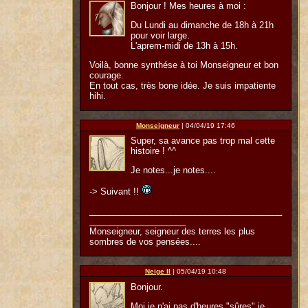
Bonjour ! Mes heures à moi :
Du Lundi au dimanche de 18h à 21h
pour voir large.
L'aprem-midi de 13h à 15h.
Voilà, bonne synthése à toi Monseigneur et bon
courage.
En tout cas, très bone idée. Je suis impatiente
hihi.
Monseigneur
| 04/04/19 17:46
Super, sa avance pas trop mal cette
histoire ! ^^
Je notes...je notes....
-> Suivant !!
________________________________________
____________________
Monseigneur, seigneur des terres les plus
sombres de vos pensées....
Neige II
| 05/04/19 10:48
Bonjour.
Moi je n'ai pas d'heures "sûres" je