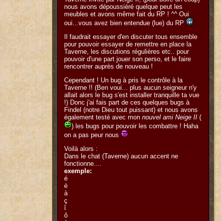
nous avons dépoussiéré quelque peut les
meubles et avons même fait du RP ! ^^ Oui
oui...vous avez bien entendue (lue) du RP
Il faudrait essayer d'en discuter tous ensemble
pour pouvoir essayer de remettre en place la
Taverne, les discutions régulières etc.. pour
pouvoir d'une part jouer son perso, et le faire
rencontrer auprès de nouveau !
Cependant ! Un bug à pris le contrôle à la
Taverne !! (Ben voui... plus aucun seigneur n'y
allait alors le bug s'est installer tranquille ta vue
!) Donc j'ai fais part de ces quelques bugs à
Findel (notre Dieu tout puissant) et nous avons
également testé avec mon
nouvel ami Neige II
(
) les bugs pour pouvoir les combattre ! Haha
on a pas peur nous
Voilà alors :
Dans le chat (Taverne) aucun accent ne
fonctionne....
exemple:
é
è
à
ç
î
ô