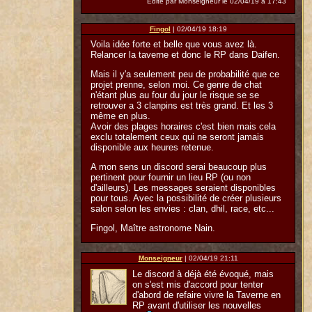
Edité par Monseigneur le 02/04/19 à 17:43
Fingol
| 02/04/19 18:19
Voila idée forte et belle que vous avez là.
Relancer la taverne et donc le RP dans Daifen.
Mais il y'a seulement peu de probabilité que ce
projet prenne, selon moi. Ce genre de chat
n'étant plus au four du jour le risque se se
retrouver a 3 clanpins est très grand. Et les 3
même en plus.
Avoir des plages horaires c'est bien mais cela
exclu totalement ceux qui ne seront jamais
disponible aux heures retenue.
A mon sens un discord serai beaucoup plus
pertinent pour fournir un lieu RP (ou non
d'ailleurs). Les messages seraient disponibles
pour tous. Avec la possibilité de créer plusieurs
salon selon les envies : clan, dhil, race, etc...
Fingol, Maître astronome Nain.
Monseigneur
| 02/04/19 21:11
Le discord à déjà été évoqué, mais
on s'est mis d'accord pour tenter
d'abord de refaire vivre la Taverne en
RP avant d'utiliser les nouvelles