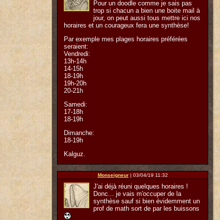
Pour un doodle comme je sais pas
trop si chacun a bien une boite mail à
jour, on peut aussi tous mettre ici nos
horaires et un courageux fera une synthèse!
Par exemple mes plages horaires préférées
seraient:
Vendredi:
13h-14h
14-15h
18-19h
19h-20h
20-21h
Samedi:
17-18h
18-19h
Dimanche:
18-19h
Kalguz.
Monseigneur
| 03/04/19 11:32
J'ai déjà réuni quelques horaires !
Donc... je vais m'occuper de la
synthèse sauf si bien évidemment un
prof de math sort de par les buissons