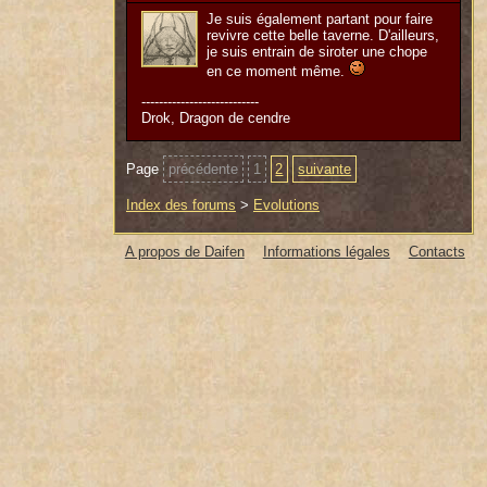
Je suis également partant pour faire
revivre cette belle taverne. D'ailleurs,
je suis entrain de siroter une chope
en ce moment même.
---------------------------
Drok, Dragon de cendre
Page
précédente
1
2
suivante
Index des forums
>
Evolutions
A propos de Daifen
Informations légales
Contacts