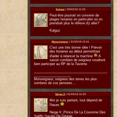
Kalguz
| 30/03/19 11:53
Peut-être pourrait on convenir de
plages horaires en particulier où on
prendrait plus le réflexe d'y aller?
Kalguz.
Monseigneur
| 31/03/19 15:41
C'est une très bonne idée ! Prévoir
des horaires au début permettrais
d'aider à relancer la machine
A
savoir combien de seigneur voudront
bien participer au RP de la Taverne
________________________________________
____________________
Monseigneur, seigneur des terres les plus
sombres de vos pensées....
Neige II
| 01/04/19 11:05
Moi je suis partant, tout dépend de
l'heure
Neige II ,Prince De La Couronne Des
Spliffs Sacrés De Gitanie