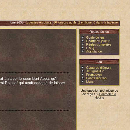
lune 2638 :
1 parties en cours
,
66 joueurs actifs
,
2 en ligne
,
0 dans la taverne
Règles du jeu
Guide de jeu
Charte du joueur
Règles complètes
F.A.Q.
Assistance
Jeu
Captures d'écran
Jeu gratuit ?
Promouvoir
 à saluer le sieur Bart Abba, qu'il
Fonds d'écran
Liens
ami Polopaf qui avait accepté de laisser
Une question technique ou
de règles ?
Contacter la
Hotline
ue ici. Je rend hommage au fidèle