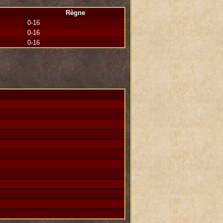
Règne
0-16
0-16
0-16