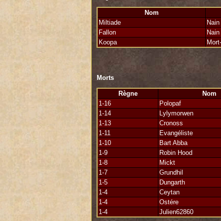
miltiade
Nom
Miltiade
Nain
Fallon
Nain
Koopa
Mort
Morts
Règne
Nom
1-16
Polopaf
1-14
Lylymorwen
1-13
Cronoss
1-11
Evangéliste
1-10
Bart Abba
1-9
Robin Hood
1-8
Mickt
1-7
Grundhil
1-5
Dungarth
1-4
Ceytan
1-4
Ostére
1-4
Julien62860