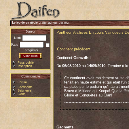
Le jeu de stratégie gratuit au tour par tour
Joueur
Panthéon
Archives
En cours
Vainqueurs
De
Nom
Pass
Continent précédent
Enregistrer
Continent
Gerazdhil
Pass oublié
Du
06/08/2010
au
14/09/2010
. Terminé à la
Inscription
Communauté
Ce continent avait rapidement vu se dét
tenait en haute estime et qui était l'u
Forum
sa place sur le podium qu'il aurait méri
Continents
Seigneurs
Bravo à Miltiade qui Koopa! Que la fê
Clans
Gloire et Conquêtes au Clan!
**************************************** ****
Ce continent s'est clairsemé rapidement
Polopaf qui n'est plus là.
Que la bière coule à flot !
Gagnants