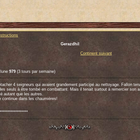
structions
Gerazdhil
Continent suivant
 lune
979
(3 tours par semaine)
acher 4 seigneurs qui avaient grandement participé au nettoyage. Fallon tenait
n des seuls à être tombé en combattant. Mais il tenait surtout à remercier son 
té autant que les autres.
te continue dans les chaumières!
******************
, on aurait dit un 6 tours ! Il m'a permis de connaitre Evangeliste que je sal