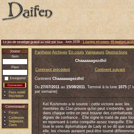
lune 2638 :
1 parties en cours
,
65 joueurs actif
Le jeu de stratégie gratuit au tour par tour
Joueur
Panthéon
Archives
En cours
Vainqueurs
Destructions
Nom
Chaaaaaagezdhil
Pass
Continent précédent
Continent suivant
Continent
Chaaaaaagezdhil
Enregistrer
Du
27/07/2011
au
15/08/2011
. Terminé à la lune
1075
(7 t
par semaine)
Pass oublié
Inscription
Keï Kishimoto a le sourire : cette victoire avec les
Communauté
membres du Clan prouve qu'on peut s'entendre, que
Forum
dans chaque ordre on peut trouver des combattants
dignes de confiance... Elle signe le traité de paix tou
Continents
Seigneurs
en repensant à cette conquête assez tranquille. Elle
Clans
loue le sens diplomatique de Lady et se dit que sans
elle, les choses auraient peut-être tourné différemme